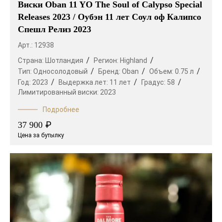
Виски Oban 11 YO The Soul of Calypso Special
Releases 2023 / Оубэн 11 лет Соул оф Калипсо
Спешл Релиз 2023
Арт.: 12938
Страна:
Шотландия
Регион:
Highland
Тип:
Односолодовый
Бренд:
Oban
Объем:
0.75 л
Год:
2023
Выдержка лет:
11 лет
Градус:
58
Лимитированный виски:
2023
Подробнее
₽
37 900
Цена за бутылку