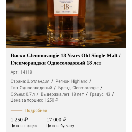
Виски Glenmorangie 18 Years Old Single Malt /
Гленморанджи Односолодовый 18 лет
Арт.: 14118
Страна:
Шотландия
Регион:
Highland
Тип:
Односолодовый
Бренд:
Glenmorangie
Объем:
0.7 л
Выдержка лет:
18 лет
Градус:
43
Цена за порцию:
1 250 ₽
Подробнее
₽
₽
1 250
17 000
Цена за порцию
Цена за бутылку