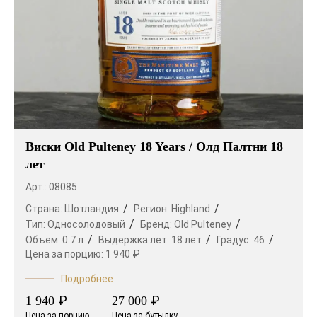
Виски Old Pulteney 18 Years / Олд Палтни 18
лет
Арт.: 08085
Страна:
Шотландия
Регион:
Highland
Тип:
Односолодовый
Бренд:
Old Pulteney
Объем:
0.7 л
Выдержка лет:
18 лет
Градус:
46
Цена за порцию:
1 940 ₽
Подробнее
₽
₽
1 940
27 000
Цена за порцию
Цена за бутылку