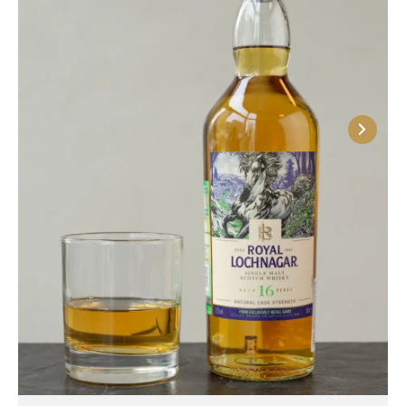
слои известняка, очищается, приобретает мягкость
и насыщается минералами.
Производство виски в Хайленде
В самой большой области производится почти
25% всего виски Шотландии. Здесь расположено
свыше 3-х десятков вискикурен, основная часть
которых приобрела мировую известность.
Некоторые предприятия существует уж больше
века и продолжают работать, гармонично сочетая
традиционные технологии и инновации. Hightland
выпускает разнообразные сорта скотча —
односолодовые, купажированные, зерновые, с
выдержкой в бочках разных типов, от
минимального до очень зрелого (более 30 лет).
Важный факт!
Виски Хайленда отличается
утонченностью и элегантностью за счет особой
технологии выдержки sherry finishing. Основное
время напиток проводит в традиционных дубовых
бочках из-под бурбона, изготовленных из
американского дуба и обожженных изнутри. Но на