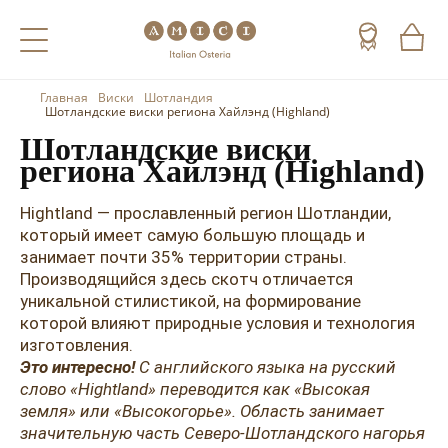
Главная
Виски
Шотландия
Назад
Назад
Назад
Шотландские виски региона Хайлэнд (Highland)
Шотландские виски
Холодные напитки
Вино
Виски
региона Хайлэнд (Highland)
Чай
Шампанское
Коньяк
Hightland — прославленный регион Шотландии,
который имеет самую большую площадь и
Кофе
Игристое вино
Арманьяк
занимает почти 35% территории страны.
Производящийся здесь скотч отличается
Портвейн
Текила
уникальной стилистикой, на формирование
Херес
Мескаль
которой влияют природные условия и технология
изготовления.
Красные вина
Кальвадос
Это интересно!
С английского языка на русский
слово «Hightland» переводится как «Высокая
Белые вина
Джин
земля» или «Высокогорье». Область занимает
значительную часть Северо-Шотландского нагорья