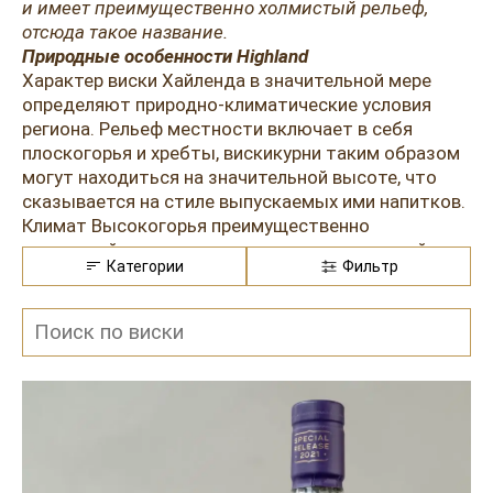
Розовые вина
Ром
и имеет преимущественно холмистый рельеф,
отсюда такое название.
Итальянские вина
Граппа
Природные особенности Highland
Характер виски Хайленда в значительной мере
Французские вина
Водка
определяют природно-климатические условия
региона. Рельеф местности включает в себя
Испанские вина
Саке
плоскогорья и хребты, вискикурни таким образом
могут находиться на значительной высоте, что
Пиво
сказывается на стиле выпускаемых ими напитков.
Климат Высокогорья преимущественно
умеренный, но все-таки довольно прохладный.
Категории
Фильтр
Область граничит с морским побережьем, что
тоже влияет на вкусовые качества спиртных
напитков.
Стоит знать!
Для создания скотча Хайленда
используется местная вода. По мнению
производителей, этот фактор является одним из
важнейших. Воду набирают из родников, которые
пополняются за счет таяния льда. Влага
скатывается с горных вершин, просачивается
через плиты магнетического происхождения и