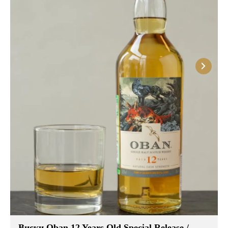
Виски Западного Хайленда производится
практически на побережье, совсем рядом с
морем, поэтому его часто путают с островными
сортами из-за ярко выраженных дымных и
солено-йодных тонов в букете.
Виски Центрального Хайленда обладает легким
и сбалансированным характером и несет в своем
вкусоаромате нюансы луговых трав, сладких
специй, меда и древесины.
Ресторан Остерия Амичи предлагает гостям
попробовать элитные сорта виски Хайленда,
которые прославились во всем мире. А наши
опытные сомелье подберут под каждый напиток
подходящие закуски из эксклюзивного и богатого
меню.
Виски Oban 12 Years Old Special Release /