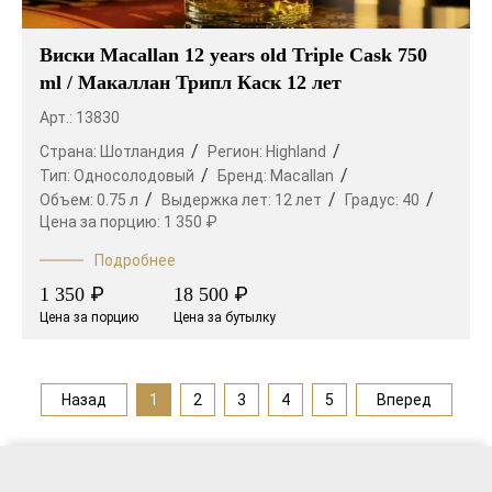
Виски Macallan 12 years old Triple Cask 750
ml / Макаллан Трипл Каск 12 лет
Арт.: 13830
Страна:
Шотландия
Регион:
Highland
Тип:
Односолодовый
Бренд:
Macallan
Объем:
0.75 л
Выдержка лет:
12 лет
Градус:
40
Цена за порцию:
1 350 ₽
Подробнее
₽
₽
1 350
18 500
Цена за порцию
Цена за бутылку
Назад
1
2
3
4
5
Вперед