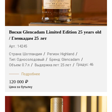
Виски Glencadam Limited Edition 25 years old
/ Гленкадам 25 лет
Арт.: 14245
Страна:
Шотландия
Регион:
Highland
Тип:
Односолодовый
Бренд:
Glencadam
Градус:
46
Объем:
0.7 л
Выдержка лет:
25 лет
Подробнее
₽
120 000
Цена за бутылку