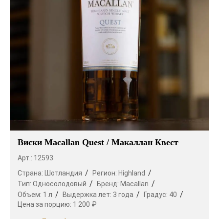
Виски Macallan Quest / Макаллан Квест
Арт.: 12593
Страна:
Шотландия
Регион:
Highland
Тип:
Односолодовый
Бренд:
Macallan
Объем:
1 л
Выдержка лет:
3 года
Градус:
40
Цена за порцию:
1 200 ₽