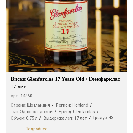
Виски Glenfarclas 17 Years Old / Гленфарклас
17 лет
Арт.: 14360
Страна:
Шотландия
Регион:
Highland
Тип:
Односолодовый
Бренд:
Glenfarclas
Градус:
43
Объем:
0.75 л
Выдержка лет:
17 лет
Подробнее