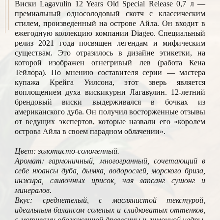
Виски Lagavulin 12 Years Old Special Release 0,7 л —
премиальный односолодовый скотч с классическим
стилем, произведенный на острове Айла. Он входит в
ежегодную коллекцию компании Diageo. Специальный
релиз 2021 года посвящен легендам и мифическим
существам. Это отразилось в дизайне этикетки, на
которой изображен огнегривый лев (работа Кена
Тейлора). По мнению составителя серии — мастера
купажа Крейга Уилсона, этот зверь является
воплощением духа вискикурни Лагавулин. 12-летний
брендовый виски выдерживался в бочках из
американского дуба. Он получил восторженные отзывы
от ведущих экспертов, которые назвали его «королем
острова Айла в своем парадном облачении».
Цвет: золотисто-соломенный.
Аромат: гармоничный, многогранный, сочетающий в
себе нюансы дуба, дымка, водорослей, морского бриза,
инжира, сливочных ирисок, чая лапсанг сушонг и
минералов.
Вкус: среднетелый, с маслянистой текстурой,
идеальным балансом соленых и сладковатых оттенков,
с мотивами обожженной древесины и лимонной цедры,