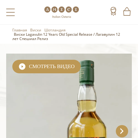
Главная
Виски
Шотландия
Назад
Назад
Назад
Виски Lagavulin 12 Years Old Special Release / Лагавулин 12
лет Спешиал Релиз
Холодные напитки
Вино
Виски
Чай
Шампанское
Коньяк
СМОТРЕТЬ ВИДЕО
Кофе
Игристое вино
Арманьяк
Портвейн
Текила
Херес
Мескаль
Красные вина
Кальвадос
Белые вина
Джин