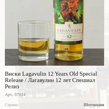
Розовые вина
Ром
Итальянские вина
Граппа
Французские вина
Водка
Испанские вина
Саке
Пиво
Виски Lagavulin 12 Years Old Special
Release / Лагавулин 12 лет Спешиал
Релиз
Арт.: 07024
Страна:
Шотландия