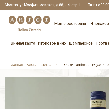
Москва, ул.Мосфильмовская, д.88, к.4, стр.1
Пн-пт с 08:00
Меню ресторана
Японско
Винная карта
Игристое вино
Шампанское
Портв
Главная
Виски
Шотландия
Виски Tomintoul 16 y.o. / Т