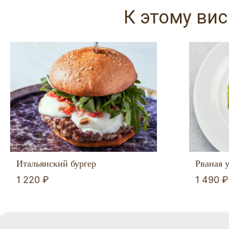
К этому ви
Итальянский бургер
Рваная у
1 220 ₽
1 490 ₽