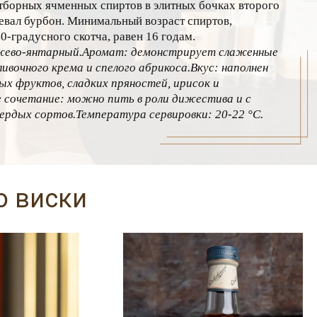
тборных ячменных спиртов в элитных бочках второго
ревал бурбон. Минимальный возраст спиртов,
0-градусного скотча, равен 16 годам.
жево-янтарный.
Аромат: демонстрирует слаженные
ливочного крема и спелого абрикоса.
Вкус: наполнен
х фруктов, сладких пряностей, ирисок и
 сочетание: можно пить в роли дижестива и с
ердых сортов.
Температура сервировки: 20-22 °C.
о виски