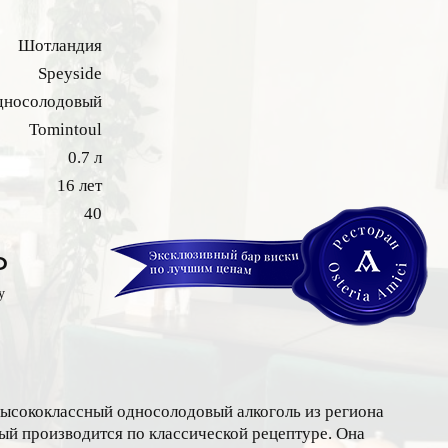
Шотландия
Speyside
дносолодовый
Tomintoul
0.7 л
16 лет
40
₽
у
высококлассный односолодовый алкоголь из региона
ый производится по классической рецептуре. Она