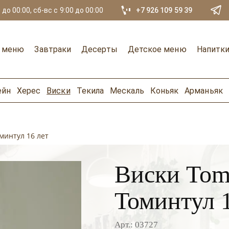
 до 00:00, сб-вс с 9:00 до 00:00
+7 926 109 59 39
е меню
Завтраки
Десерты
Детское меню
Напитк
ейн
Херес
Виски
Текила
Мескаль
Коньяк
Арманьяк
оминтул 16 лет
Виски Tomin
Томинтул 1
Арт.: 03727