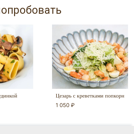
попробовать
удинкой
Цезарь с креветками попкорн
1 050 ₽