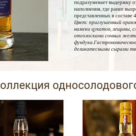
подразумевает выдержку о
наполнения, где ранее выз
представленных в составе 4
Цвет: приглушенный оран
намеки цукатов, лещины, с
отголосками сочных желты
фундука.
Гастрономическое
деликатесными сырами тв
оллекция односолодовог