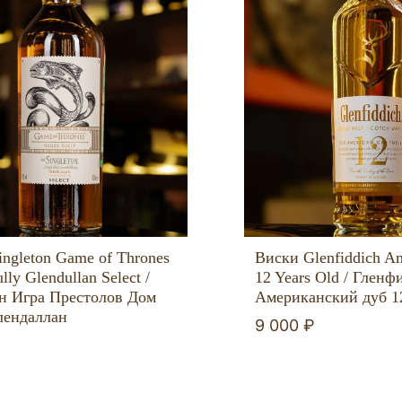
ngleton Game of Thrones
Виски Glenfiddich A
lly Glendullan Select /
12 Years Old / Гленф
н Игра Престолов Дом
Американский дуб 1
лендаллан
9 000 ₽