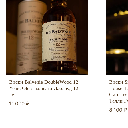
Виски Balvenie DoubleWood 12
Виски Si
Years Old / Балвэни Даблвуд 12
House Tu
лет
Синглто
Талли Г
11 000 ₽
8 100 ₽