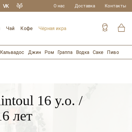
О нас
Доставка
Контакты
и
Чай
Кофе
Чёрная икра
Кальвадос
Джин
Ром
Граппа
Водка
Саке
Пиво
toul 16 y.o. /
6 лет