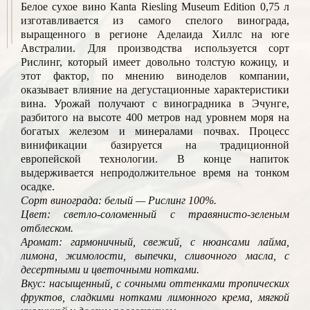
Белое сухое вино Kanta Riesling Museum Edition 0,75 л
изготавливается из самого спелого винограда,
выращенного в регионе Аделаида Хиллс на юге
Австралии. Для производства используется сорт
Рислинг, который имеет довольно толстую кожицу, и
этот фактор, по мнению виноделов компании,
оказывает влияние на дегустационные характеристики
вина. Урожай получают с виноградника в Эчунге,
разбитого на высоте 400 метров над уровнем моря на
богатых железом и минералами почвах. Процесс
винификации базируется на традиционной
европейской технологии. В конце напиток
выдерживается непродолжительное время на тонком
осадке.
Сорт винограда: белый — Рислинг 100%.
Цвет: светло-соломенный с травянисто-зеленым
отблеском.
Аромат: гармоничный, свежий, с нюансами лайма,
лимона, жимолости, выпечки, сливочного масла, с
десертными и цветочными нотками.
Вкус: насыщенный, с сочными оттенками тропических
фруктов, сладкими нотками лимонного крема, мягкой