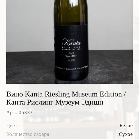
Розовые вина
Ром
Итальянские вина
Граппа
Французские вина
Водка
Испанские вина
Саке
Пиво
Вино Kanta Riesling Museum Edition /
Канта Рислинг Музеум Эдишн
Арт.: 05333
Цвет:
Белое
Количество сахара:
Сухое