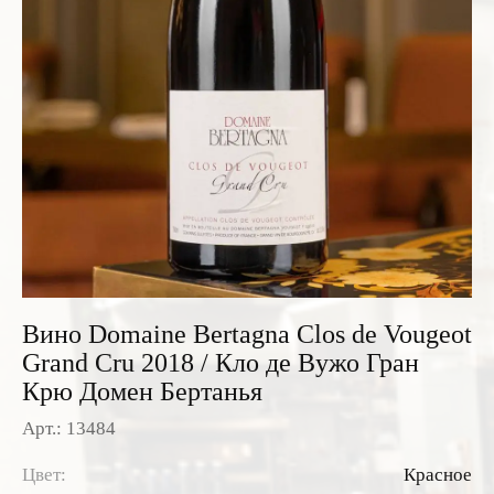
Розовые вина
Ром
Итальянские вина
Граппа
Французские вина
Водка
Испанские вина
Саке
Пиво
Вино Domaine Bertagna Clos de Vougeot
Grand Cru 2018 / Кло де Вужо Гран
Крю Домен Бертанья
Арт.: 13484
Цвет:
Красное