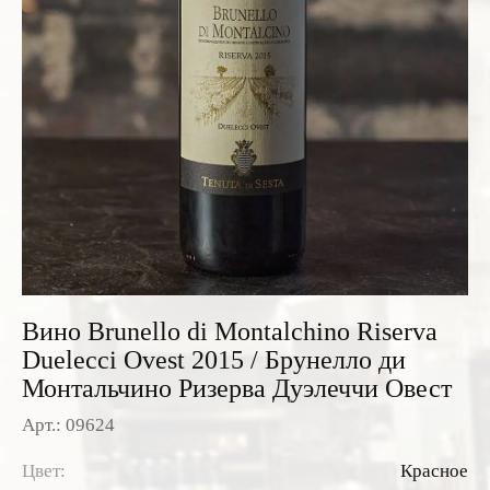
Розовые вина
Ром
Итальянские вина
Граппа
Французские вина
Водка
Испанские вина
Саке
Пиво
Вино Brunello di Montalchino Riserva
Duelecci Ovest 2015 / Брунелло ди
Монтальчино Ризерва Дуэлеччи Овест
Арт.: 09624
Цвет:
Красное