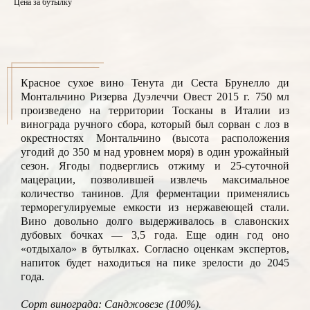
Цена за бутылку
Красное сухое вино Тенута ди Сеста Брунелло ди
Монтальчино Ризерва Дуэлеччи Овест 2015 г. 750 мл
произведено на территории Тосканы в Италии из
винограда ручного сбора, который был сорван с лоз в
окрестностях Монтальчино (высота расположения
угодий до 350 м над уровнем моря) в один урожайный
сезон. Ягоды подверглись отжиму и 25-суточной
мацерации, позволившей извлечь максимальное
количество танинов. Для ферментации применялись
терморегулируемые емкости из нержавеющей стали.
Вино довольно долго выдерживалось в славонских
дубовых бочках — 3,5 года. Еще один год оно
«отдыхало» в бутылках. Согласно оценкам экспертов,
напиток будет находиться на пике зрелости до 2045
года.
Сорт винограда: Санджовезе (100%).