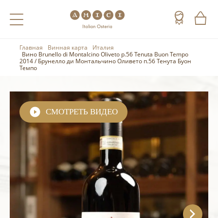
Главная
Винная карта
Италия
Назад
Назад
Назад
Вино Brunello di Montalcino Oliveto p.56 Tenuta Buon Tempo
2014 / Брунелло ди Монтальчино Оливето п.56 Тенута Буон
Темпо
Холодные напитки
Вино
Виски
Чай
Шампанское
Коньяк
СМОТРЕТЬ ВИДЕО
Кофе
Игристое вино
Арманьяк
Портвейн
Текила
Херес
Мескаль
Красные вина
Кальвадос
Белые вина
Джин