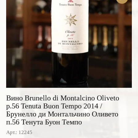
Розовые вина
Ром
Итальянские вина
Граппа
Французские вина
Водка
Испанские вина
Саке
Пиво
Вино Brunello di Montalcino Oliveto
p.56 Tenuta Buon Tempo 2014 /
Брунелло ди Монтальчино Оливето
п.56 Тенута Буон Темпо
Арт.: 12245