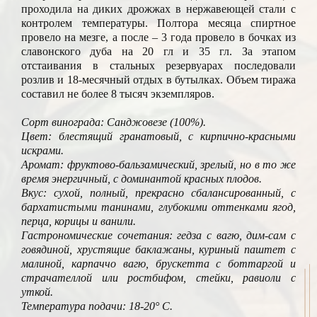
проходила на диких дрожжах в нержавеющей стали с
контролем температуры. Полтора месяца спиртное
провело на мезге, а после – 3 года провело в бочках из
славонского дуба на 20 гл и 35 гл. За этапом
отстаивания в стальных резервуарах последовали
розлив и 18-месячный отдых в бутылках. Объем тиража
составил не более 8 тысяч экземпляров.
Сорт винограда: Санджовезе (100%).
Цвет: блестящий гранатовый, с кирпично-красными
искрами.
Аромат: фруктово-бальзамический, зрелый, но в то же
время энергичный, с доминантой красных плодов.
Вкус: сухой, полный, прекрасно сбалансированный, с
бархатистыми танинами, глубокими оттенками ягод,
перца, корицы и ванили.
Гастрономические сочетания: гедза с вагю, дим-сам с
говядиной, хрустящие баклажаны, куриный паштет с
малиной, карпаччо вагю, брускетта с боттаргой и
страчателлой или ростбифом, стейки, равиоли с
уткой.
Температура подачи: 18-20° C.