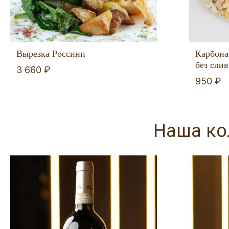
Вырезка Россини
Карбона
без сли
3 660 ₽
950 ₽
Наша кол