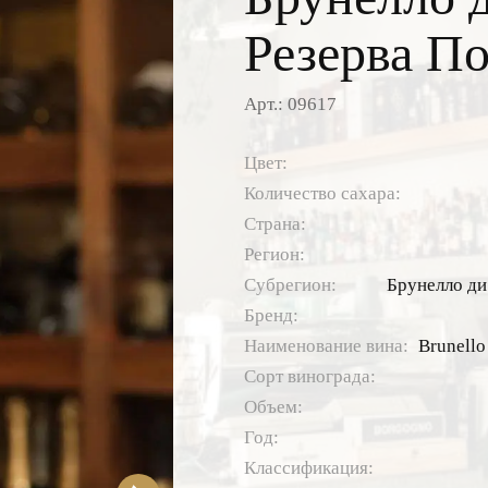
Резерва П
Арт.: 09617
Цвет:
Количество сахара:
Страна:
Регион:
Субрегион:
Брунелло д
Бренд:
Наименование вина:
Brunello
Сорт винограда:
Объем:
Год:
Классификация: