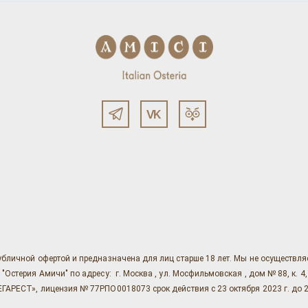
убличной офертой и предназначена для лиц старше 18 лет. Мы не осуществл
ерия Амичи" по адресу: г. Москва , ул. Мосфильмовская , дом № 88, к. 4, ст. 1
АРЕСТ», лицензия № 77РПО0018073 срок действия с 23 октября 2023 г. до 2