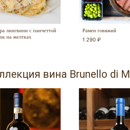
ра лингвини с панчеттой
Рамен говяжий
вок на желтках
1 290 ₽
лекция вина Brunello di M