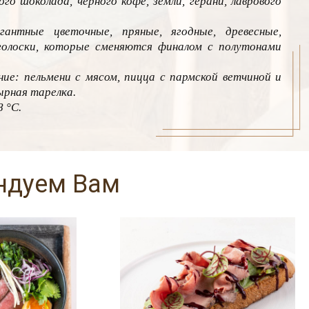
го шоколада, черного кофе, земли, герани, лаврового
гантные цветочные, пряные, ягодные, древесные,
олоски, которые сменяются финалом с полутонами
ие: пельмени с мясом, пицца с пармской ветчиной и
ырная тарелка.
 °C.
ендуем Вам