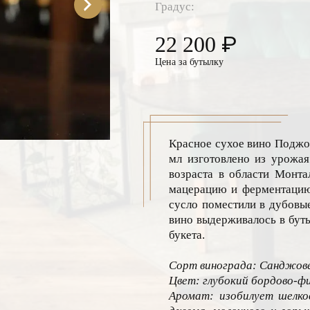
Градус:
₽
22 200
Цена за бутылку
Красное сухое вино Поджо 
мл изготовлено из урожая
возраста в области Монта
мацерацию и ферментацию
сусло поместили в дубовые
вино выдерживалось в бут
букета.
Сорт винограда: Санджове
Цвет: глубокий бордово-ф
Аромат: изобилует шелко