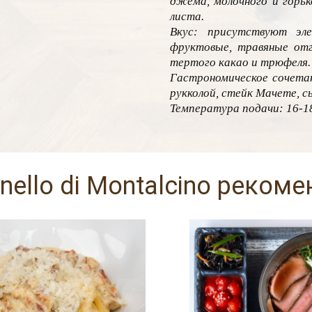
джема, молочного и горько
листа.
Вкус: присутствуют эле
фруктовые, травяные отг
тертого какао и трюфеля.
Гастрономическое сочетан
рукколой, стейк Мачете, с
Температура подачи: 16-18
unello di Montalcino реком