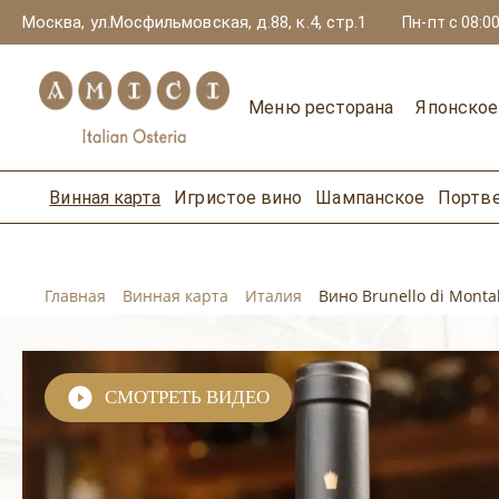
Москва, ул.Мосфильмовская, д.88, к.4, стр.1
Пн-пт с 08:00
Меню ресторана
Японско
Винная карта
Игристое вино
Шампанское
Портв
Главная
Винная карта
Италия
Вино Brunello di Monta
СМОТРЕТЬ ВИДЕО