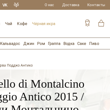
О нас
Доставка
Контакты
и
Чай
Кофе
Чёрная икра
Кальвадос
Джин
Ром
Граппа
Водка
Саке
Пиво
зерва Подджо Антико
llo di Montalcino
gio Antico 2015 /
ди Монтальчино