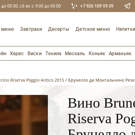
 до 00:00, сб-вс с 9:00 до 00:00
+7 926 109 59 39
е меню
Завтраки
Десерты
Детское меню
Напитк
ейн
Херес
Виски
Текила
Мескаль
Коньяк
Арманьяк
lcino Riserva Poggio Antico 2015 / Брунелло ди Монтальчино Ре
Вино Brune
Riserva Pog
Брунелло 