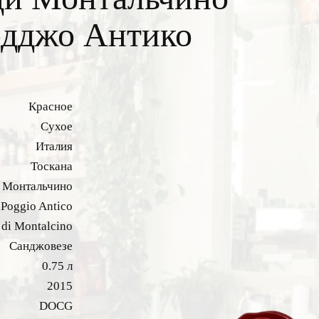
одджо Антико
Красное
Сухое
Италия
Тоскана
и Монтальчино
Poggio Antico
 di Montalcino
Санджовезе
0.75 л
2015
DOCG