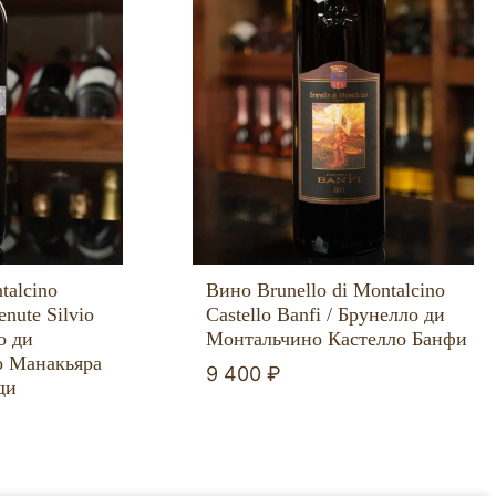
talcino
Вино Brunello di Montalcino
nute Silvio
Castello Banfi / Брунелло ди
о ди
Монтальчино Кастелло Банфи
о Манакьяра
9 400 ₽
ди