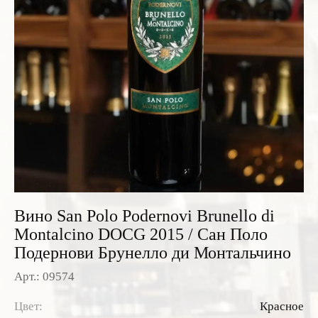
Розовые вина
Ром
Итальянские вина
Граппа
Французские вина
Водка
Испанские вина
Саке
Пиво
Вино San Polo Podernovi Brunello di
Montalcino DOCG 2015 / Сан Поло
Подернови Брунелло ди Монтальчино
Арт.: 09574
Цвет:
Красное