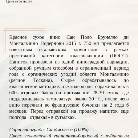
Цена за бутылку
Красное сухое вино Сан Поло Брунелло ди
Монтальчино Подернови 2015 г. 750 мл предлагается
известным итальянским хозяйством в рамках
престижной категории классификации (DOCG).
Напиток произвели из одной виноградной вариации,
собранной ручным способом в ограниченный период
года с органических угодий области Монтальчино
(регион Тоскана). Сырье обрабатывалось по
классической методике: отжатые ягоды сбраживались в
600-литровых баках на протяжении 28-30 суток, где
поддерживалась температуре около 30 °C, после чего
вино перелили во французские бочонки на 2 года 6
месяцев. Перед отправкой на продажу напиток еще
полгода «отдыхал» в бутылках.
Сорт винограда: Санджовезе (100%).
Цвет: полнотелый гранатово-бордовый с рубиновым