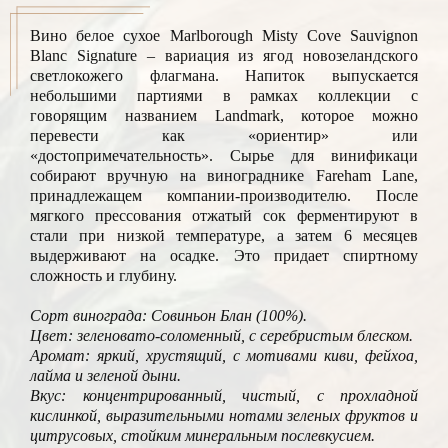
Вино белое сухое Marlborough Misty Cove Sauvignon
Blanc Signature – вариация из ягод новозеландского
светлокожего флагмана. Напиток выпускается
небольшими партиями в рамках коллекции с
говорящим названием Landmark, которое можно
перевести как «ориентир» или
«достопримечательность». Сырье для винификаци
собирают вручную на винограднике Fareham Lane,
принадлежащем компании-производителю. После
мягкого прессования отжатый сок ферментируют в
стали при низкой температуре, а затем 6 месяцев
выдерживают на осадке. Это придает спиртному
сложность и глубину.
Сорт винограда: Совиньон Блан (100%).
Цвет: зеленовато-соломенный, с серебристым блеском.
Аромат: яркий, хрустящий, с мотивами киви, фейхоа,
лайма и зеленой дыни.
Вкус: концентрированный, чистый, с прохладной
кислинкой, выразительными нотами зеленых фруктов и
цитрусовых, стойким минеральным послевкусием.