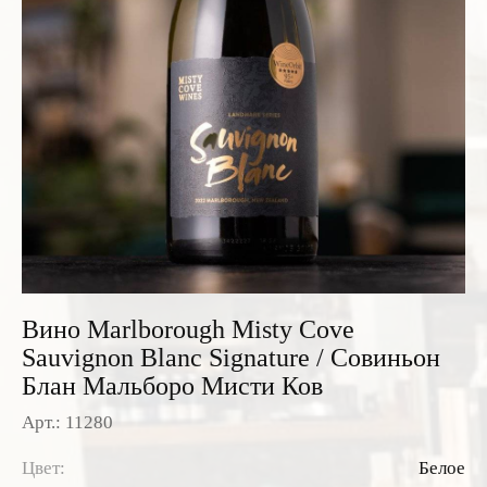
Розовые вина
Ром
Итальянские вина
Граппа
Французские вина
Водка
Испанские вина
Саке
Пиво
Вино Marlborough Misty Cove
Sauvignon Blanc Signature / Совиньон
Блан Мальборо Мисти Ков
Арт.: 11280
Цвет:
Белое