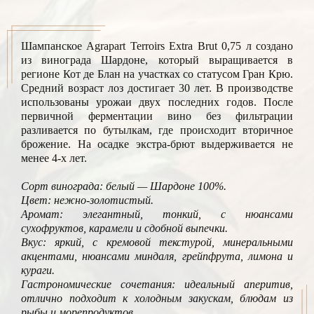
Шампанское Agrapart Terroirs Extra Brut 0,75 л создано
из винограда Шардоне, который выращивается в
регионе Кот де Блан на участках со статусом Гран Крю.
Средний возраст лоз достигает 30 лет. В производстве
использованы урожаи двух последних годов. После
первичной ферментации вино без фильтрации
разливается по бутылкам, где происходит вторичное
брожение. На осадке экстра-брют выдерживается не
менее 4-х лет.
Сорт винограда: белый — Шардоне 100%.
Цвет: нежно-золотистый.
Аромат: элегантный, тонкий, с нюансами
сухофруктов, карамели и сдобной выпечки.
Вкус: яркий, с кремовой текстурой, минеральными
акцентами, нюансами миндаля, грейпфрута, лимона и
кураги.
Гастрономические сочетания: идеальный аперитив,
отлично подходит к холодным закускам, блюдам из
рыбы и морепродуктов.