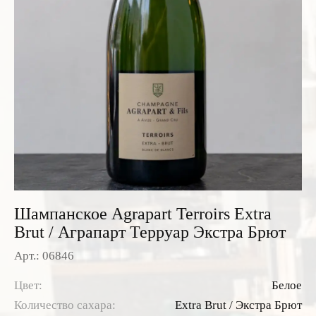
Розовые вина
Ром
Итальянские вина
Граппа
Французские вина
Водка
Испанские вина
Саке
Пиво
Шампанское Agrapart Terroirs Extra
Brut / Аграпарт Терруар Экстра Брют
Арт.: 06846
Цвет:
Белое
Количество сахара:
Extra Brut / Экстра Брют