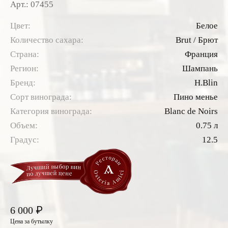
Арт.: 07455
Цвет:
Белое
Количество сахара:
Brut / Брют
Страна:
Франция
Регион:
Шампань
Бренд:
H.Blin
Сорт винограда:
Пино менье
Категория винограда:
Blanc de Noirs
Объем:
0.75 л
Градус:
12.5
₽
6 000
Цена за бутылку