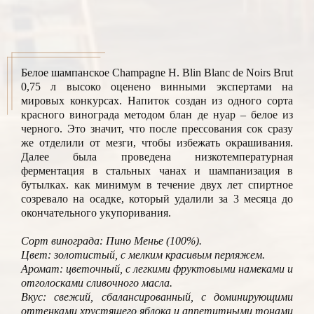
Белое шампанское Champagne H. Blin Blanc de Noirs Brut
0,75 л высоко оценено винными экспертами на
мировых конкурсах. Напиток создан из одного сорта
красного винограда методом блан де нуар – белое из
черного. Это значит, что после прессования сок сразу
же отделили от мезги, чтобы избежать окрашивания.
Далее была проведена низкотемпературная
ферментация в стальных чанах и шампанизация в
бутылках. как минимум в течение двух лет спиртное
созревало на осадке, который удалили за 3 месяца до
окончательного укупоривания.
Сорт винограда: Пино Менье (100%).
Цвет: золотистый, с мелким красивым перляжем.
Аромат: цветочный, с легкими фруктовыми намеками и
отголосками сливочного масла.
Вкус: свежий, сбалансированный, с доминирующими
оттенками хрустящего яблока и аппетитными тонами