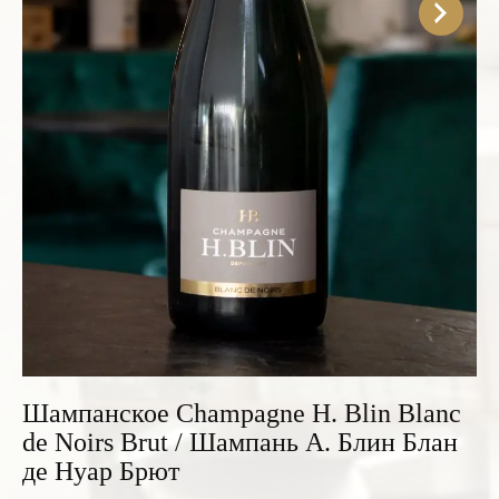
Розовые вина
Ром
Итальянские вина
Граппа
Французские вина
Водка
Испанские вина
Саке
Пиво
Шампанское Champagne H. Blin Blanc
de Noirs Brut / Шампань А. Блин Блан
де Нуар Брют