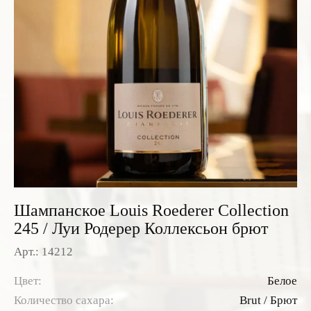
Розовые вина
Ром
Итальянские вина
Граппа
Французские вина
Водка
Испанские вина
Саке
Пиво
Шампанское Louis Roederer Collection
245 / Луи Родерер Коллексьон брют
Арт.: 14212
Цвет:
Белое
Количество сахара:
Brut / Брют