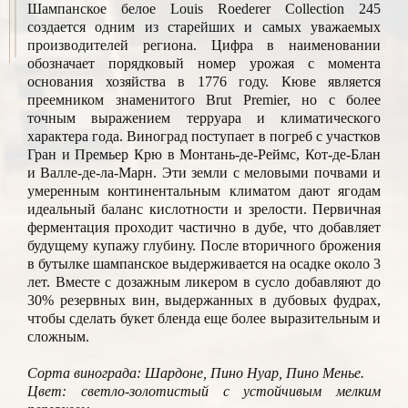
Шампанское белое Louis Roederer Collection 245
создается одним из старейших и самых уважаемых
производителей региона. Цифра в наименовании
обозначает порядковый номер урожая с момента
основания хозяйства в 1776 году. Кюве является
преемником знаменитого Brut Premier, но с более
точным выражением терруара и климатического
характера года. Виноград поступает в погреб с участков
Гран и Премьер Крю в Монтань-де-Реймс, Кот-де-Блан
и Валле-де-ла-Марн. Эти земли с меловыми почвами и
умеренным континентальным климатом дают ягодам
идеальный баланс кислотности и зрелости. Первичная
ферментация проходит частично в дубе, что добавляет
будущему купажу глубину. После вторичного брожения
в бутылке шампанское выдерживается на осадке около 3
лет. Вместе с дозажным ликером в сусло добавляют до
30% резервных вин, выдержанных в дубовых фудрах,
чтобы сделать букет бленда еще более выразительным и
сложным.
Сорта винограда: Шардоне, Пино Нуар, Пино Менье.
Цвет: светло-золотистый с устойчивым мелким