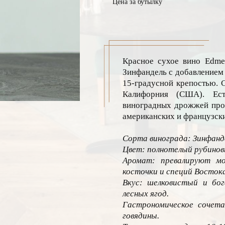
Цена за бутылку
Красное сухое вино Edmea
Зинфандель с добавлением 
15-градусной крепостью. 
Калифорния (США). Ест
виноградных дрожжей прош
американских и французски
Сорта винограда: Зинфанд
Цвет: полнотелый рубинов
Аромат: превалируют мо
косточки и специй Востока
Вкус: шелковистый и бо
лесных ягод.
Гастрономическое сочета
говядины.