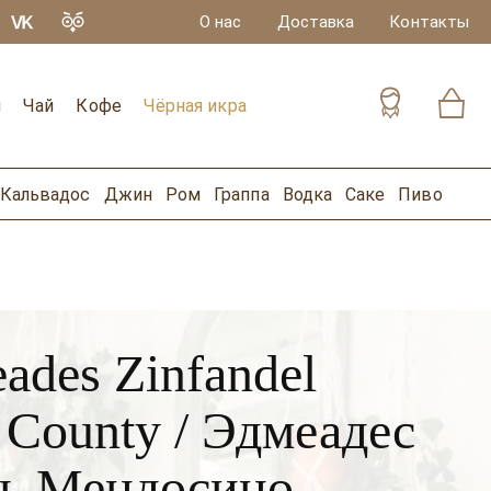
О нас
Доставка
Контакты
и
Чай
Кофе
Чёрная икра
Кальвадос
Джин
Ром
Граппа
Водка
Саке
Пиво
des Zinfandel
County / Эдмеадес
ь Мендосино