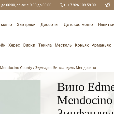
 до 00:00, сб-вс с 9:00 до 00:00
+7 926 109 59 39
е меню
Завтраки
Десерты
Детское меню
Напитк
ейн
Херес
Виски
Текила
Мескаль
Коньяк
Арманьяк
 Mendocino County / Эдмеадес Зинфандель Мендосино
Вино Edmea
Mendocino 
Зинфандел