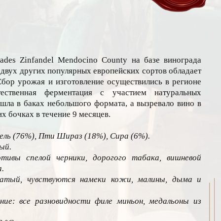
des Zinfandel Mendocino County на базе винограда
двух других популярных европейских сортов обладает
Сбор урожая и изготовление осуществились в регионе
ественная ферментация с участием натуральных
ла в баках небольшого формата, а вызревало вино в
х бочках в течение 9 месяцев.
ель (76%), Пти Шираз (18%), Сира (6%).
ый.
тивы спелой черники, дорогого табака, вишневой
.
гатый, чувствуются намеки кожи, малины, дыма и
ние: все разновидности филе миньон, медальоны из