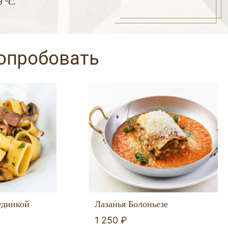
 °C.
попробовать
удинкой
Лазанья Болоньезе
1 250 ₽