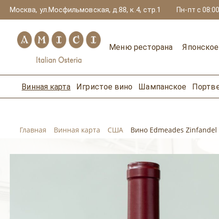
Москва, ул.Мосфильмовская, д.88, к.4, стр.1
Пн-пт с 08:00
Меню ресторана
Японско
Винная карта
Игристое вино
Шампанское
Портв
Главная
Винная карта
США
Вино Edmeades Zinfandel