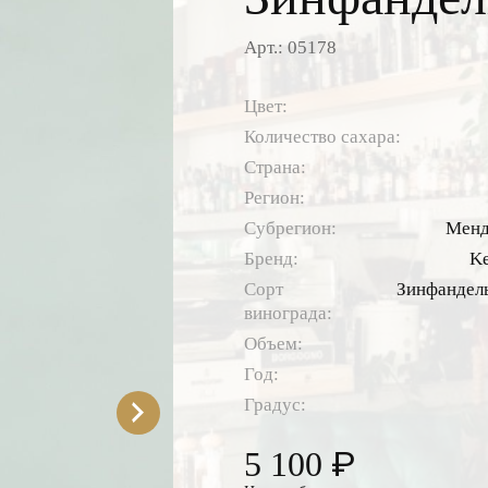
Арт.: 05178
Цвет:
Количество сахара:
Страна:
Регион:
Субрегион:
Менд
Бренд:
Ke
Сорт
Зинфандель
винограда:
Объем:
Год:
Градус:
₽
5 100