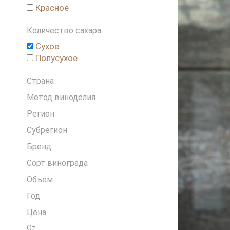
Красное
Греция
Грузия
Количество сахара
Израиль
Сухое
Испания
Полусухое
Италия
Ливан
Страна
Новая Зеландия
Метод виноделия
Португалия
Россия
Регион
Словения
Субрегион
США
Бренд
Франция
Чехия
Сорт винограда
Чили
Объем
ЮАР
Год
Цена
От