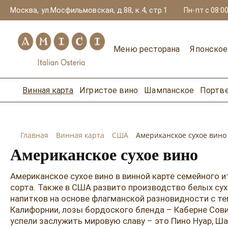
Москва, ул.Мосфильмовская, д.88, к.4, стр.1
Пн-пт с 08:00
Меню ресторана
Японско
Винная карта
Игристое вино
Шампанское
Портв
Главная
Винная карта
США
Американское сухое вино
Американское сухое вино
Американское сухое вино в винной карте семейного 
сорта. Также в США развито производство белых су
напитков на основе флагманской разновидности с те
Калифорнии, лозы бордоского бленда – Каберне Совин
успели заслужить мировую славу – это Пино Нуар, Ша