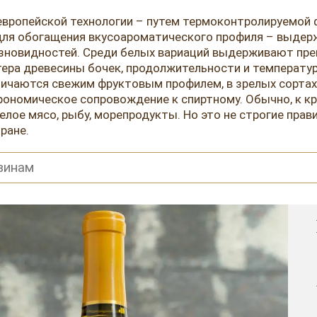
европейской технологии – путем термоконтролируемой 
ля обогащения вкусоароматического профиля – выдержк
 разновидностей. Среди белых вариаций выдерживают п
тера древесины бочек, продолжительности и температу
личаются свежим фруктовым профилем, в зрелых сортах
трономическое сопровождение к спиртному. Обычно, к 
лое мясо, рыбу, морепродукты. Но это не строгие прави
ране.