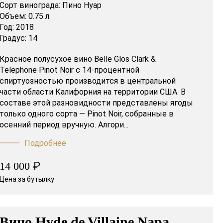
Сорт винограда:
Пино Нуар
Объем:
0.75 л
Год:
2018
Градус:
14
Красное полусухое вино Belle Glos Clark &
Telephone Pinot Noir c 14-процентной
спиртуозностью производится в центральной
части области Калифорния на территории США. В
составе этой разновидности представлены ягоды
только одного сорта — Pinot Noir, собранные в
осенний период вручную. Алгори...
Подробнее
₽
14 000
Цена за бутылку
Вино Hyde de Villaine Napa