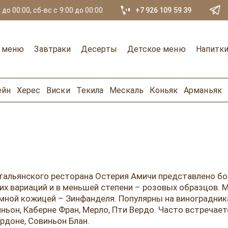
 до 00:00, сб-вс с 9:00 до 00:00
+7 926 109 59 39
е меню
Завтраки
Десерты
Детское меню
Напитк
ейн
Херес
Виски
Текила
Мескаль
Коньяк
Арманьяк
итальянского ресторана Остерия Амичи представлено б
хих вариаций и в меньшей степени – розовых образцов
мной кожицей – Зинфанделя. Популярны на виноградника
ьон, Каберне Фран, Мерло, Пти Вердо. Часто встречает
рдоне, Совиньон Блан.