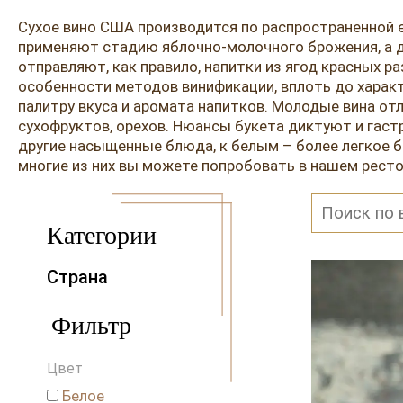
Сухое вино США производится по распространенной 
применяют стадию яблочно-молочного брожения, а д
отправляют, как правило, напитки из ягод красных
особенности методов винификации, вплоть до харак
палитру вкуса и аромата напитков. Молодые вина от
сухофруктов, орехов. Нюансы букета диктуют и гас
другие насыщенные блюда, к белым – более легкое бе
многие из них вы можете попробовать в нашем ресто
Категории
Страна
Австралия
Фильтр
Австрия
Аргентина
Цвет
Венгрия
Германия
Белое