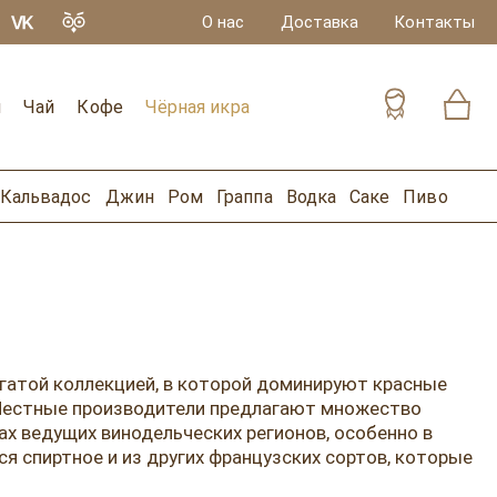
О нас
Доставка
Контакты
и
Чай
Кофе
Чёрная икра
Кальвадос
Джин
Ром
Граппа
Водка
Саке
Пиво
огатой коллекцией, в которой доминируют красные
. Местные производители предлагают множество
х ведущих винодельческих регионов, особенно в
ся спиртное и из других французских сортов, которые