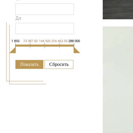
До
1 850
73 387.50
144 925
216 462.50
288 000