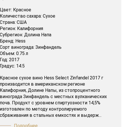
Цвет:
Красное
Количество сахара:
Сухое
Страна:
США
Регион:
Калифорния
Субрегион:
Долина Напа
Бренд:
Hess
Сорт винограда:
Зинфандель
Объем:
0.75 л
Год:
2017
Градус:
14.5
Красное сухое вино Hess Select Zinfandel 2017 г
производится в американском регионе
Калифорния, Долине Напы, из стопроцентного
винограда Зинфандель с местных вулканических
почв. Продукт с уровнем спиртуозности 14,5%
изготовлен по методу контролируемого
сбраживания в стальных емкостях и выдерж...
Подробнее