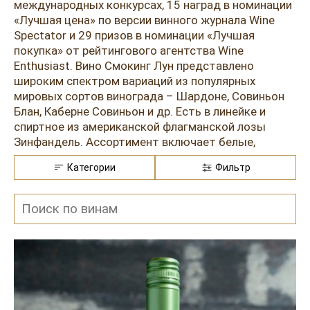
Розовые вина
Ром
международных конкурсах, 15 наград в номинации
«Лучшая цена» по версии винного журнала Wine
Итальянские вина
Граппа
Spectator и 29 призов в номинации «Лучшая
покупка» от рейтингового агентства Wine
Французские вина
Водка
Enthusiast. Вино Смокинг Лун представлено
широким спектром вариаций из популярных
Испанские вина
Саке
мировых сортов винограда – Шардоне, Совиньон
Блан, Каберне Совиньон и др. Есть в линейке и
Пиво
спиртное из американской флагманской лозы
Зинфандель. Ассортимент включает белые,
розовые и красные моносепажные напитки,
Категории
Фильтр
выражающие богатую вкусоароматику той или
иной разновидности сырья. Вино Smoking Loon
выпускается молодым и после выдержки в дубе,
придающей образцам зрелый и утонченный
профиль.