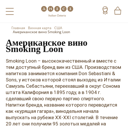
Главная
Винная карта
США
Назад
Назад
Назад
Американское вино Smoking Loon
Американское вино
Холодные напитки
Вино
Виски
Smoking Loon
Чай
Шампанское
Коньяк
Smoking Loon – высококачественный и вместе с
тем доступный бренд вин из США. Производством
Кофе
Игристое вино
Арманьяк
напитков занимается компания Don Sebastiani &
Sons, у истоков которой стоял выходец из Италии
Портвейн
Текила
Самуэль Себастьяни, переехавший в округ Сонома
Херес
Мескаль
штата Калифорния в 1895 году, а в 1904 г.
сделавший свою первую партию спиртного.
Красные вина
Кальвадос
Напитки бренда, название которого переводится
как «курящая гагара», винодельня начала
Белые вина
Джин
выпускать на рубеже XX-XXI столетий. В течение
20 лет они получили 95 золотых медалей на