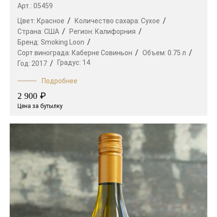
Арт.: 05459
Цвет:
Красное
Количество сахара:
Сухое
Страна:
США
Регион:
Калифорния
Бренд:
Smoking Loon
Сорт винограда:
Каберне Совиньон
Объем:
0.75 л
Градус:
14
Год:
2017
Подробнее
₽
2 900
Цена за бутылку