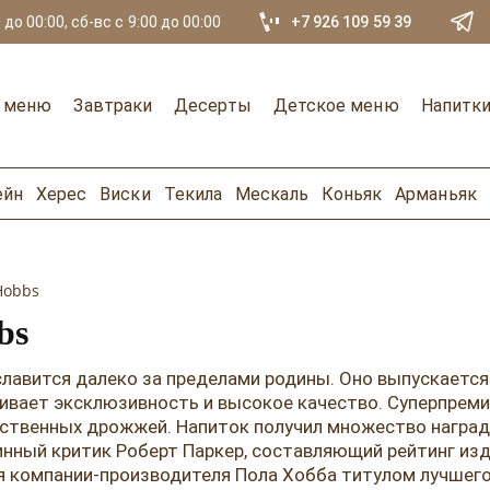
 до 00:00, сб-вс с 9:00 до 00:00
+7 926 109 59 39
е меню
Завтраки
Десерты
Детское меню
Напитк
ейн
Херес
Виски
Текила
Мескаль
Коньяк
Арманьяк
Hobbs
bs
 славится далеко за пределами родины. Оно выпускаетс
чивает эксклюзивность и высокое качество. Суперпреми
сственных дрожжей. Напиток получил множество наград
нный критик Роберт Паркер, составляющий рейтинг изд
 компании-производителя Пола Хобба титулом лучшего 