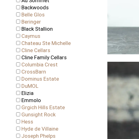
Au Sommet
Чили
Backwoods
ЮАР
Belle Glos
Beringer
Black Stallion
Caymus
Chateau Ste Michelle
Cline Cellars
Cline Family Cellars
Columbia Crest
CrossBarn
Dominus Estate
DuMOL
Elizia
Emmolo
Grgich Hills Estate
Gunsight Rock
Hess
Hyde de Villaine
Joseph Phelps