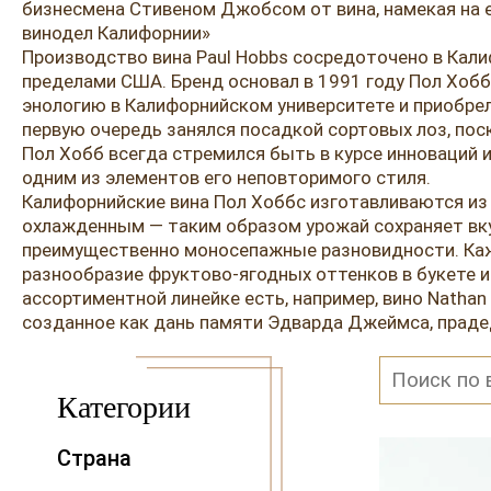
бизнесмена Стивеном Джобсом от вина, намекая на е
винодел Калифорнии»
Производство вина Paul Hobbs сосредоточено в Кали
пределами США. Бренд основал в 1991 году Пол Хобб
энологию в Калифорнийском университете и приобрел
первую очередь занялся посадкой сортовых лоз, пос
Пол Хобб всегда стремился быть в курсе инноваций 
одним из элементов его неповторимого стиля.
Калифорнийские вина Пол Хоббс изготавливаются из т
охлажденным — таким образом урожай сохраняет вку
преимущественно моносепажные разновидности. Каж
разнообразие фруктово-ягодных оттенков в букете 
ассортиментной линейке есть, например, вино Nathan 
созданное как дань памяти Эдварда Джеймса, праде
Категории
Страна