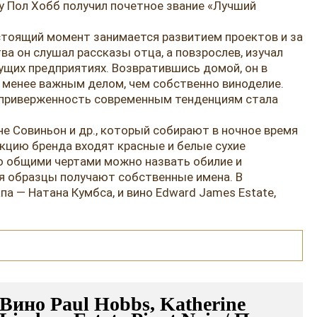
у Пол Хобб получил почетное звание «Лучший
астоящий момент занимается развитием проектов и за
а он слушал рассказы отца, а повзрослев, изучал
ущих предприятиях. Возвратившись домой, он в
е менее важным делом, чем собственно виноделие.
но приверженность современным тенденциям стала
не Совиньон и др., который собирают в ночное время
кцию бренда входят красные и белые сухие
 общими чертами можно назвать обилие и
я образцы получают собственные имена. В
па — Натана Кумбса, и вино Edward James Estate,
Вино Paul Hobbs, Katherine