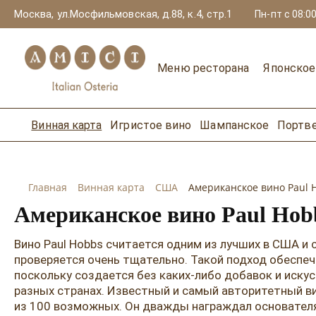
Москва, ул.Мосфильмовская, д.88, к.4, стр.1
Пн-пт с 08:00
Меню ресторана
Японско
Винная карта
Игристое вино
Шампанское
Портв
Главная
Винная карта
США
Американское вино Paul 
Американское вино Paul Hob
Вино Paul Hobbs считается одним из лучших в США и
проверяется очень тщательно. Такой подход обеспе
поскольку создается без каких-либо добавок и иску
разных странах. Известный и самый авторитетный ви
из 100 возможных. Он дважды награждал основателя