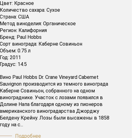
Цвет:
Красное
Количество сахара:
Сухое
Страна:
США
Метод виноделия:
Органическое
Регион:
Калифорния
Бренд:
Paul Hobbs
Сорт винограда:
Каберне Совиньон
Объем:
0.75 л
Год:
2011
Градус:
14.5
Вино Paul Hobbs Dr. Crane Vineyard Cabernet
Sauvignon производится из темного винограда
Каберне Совиньон, собранного на одном
винограднике. Участок с лозами появился в
Долине Напа благодаря одному из пионеров
американского виноградарства Джорджу
Белдену Крейну. Лозы были высажены в 1858
году на с...
Подробнее