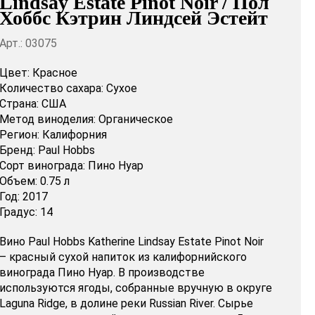
Lindsay Estate Pinot Noir / Пол
Хоббс Кэтрин Линдсей Эстейт
Арт.: 03075
Цвет:
Красное
Количество сахара:
Сухое
Страна:
США
Метод виноделия:
Органическое
Регион:
Калифорния
Бренд:
Paul Hobbs
Сорт винограда:
Пино Нуар
Объем:
0.75 л
Год:
2017
Градус:
14
Вино Paul Hobbs Katherine Lindsay Estate Pinot Noir
– красный сухой напиток из калифорнийского
винограда Пино Нуар. В производстве
используются ягоды, собранные вручную в округе
Laguna Ridge, в долине реки Russian River. Сырье