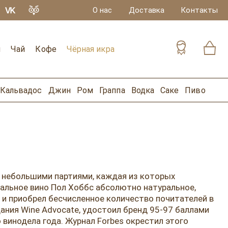
О нас
Доставка
Контакты
и
Чай
Кофе
Чёрная икра
Кальвадос
Джин
Ром
Граппа
Водка
Саке
Пиво
я небольшими партиями, каждая из которых
альное вино Пол Хоббс абсолютно натуральное,
 и приобрел бесчисленное количество почитателей в
ания Wine Advocate, удостоил бренд 95-97 баллами
винодела года. Журнал Forbes окрестил этого