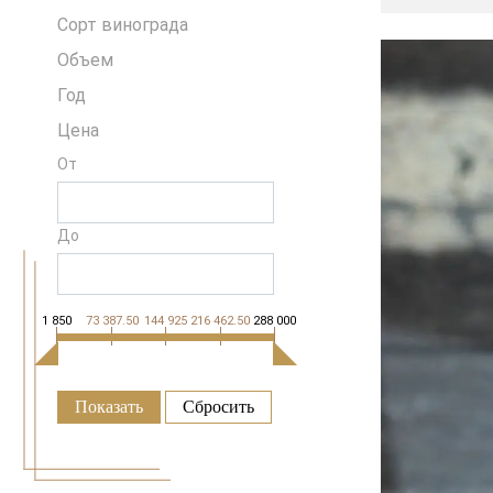
Сорт винограда
Объем
Год
Цена
От
До
1 850
73 387.50
144 925
216 462.50
288 000