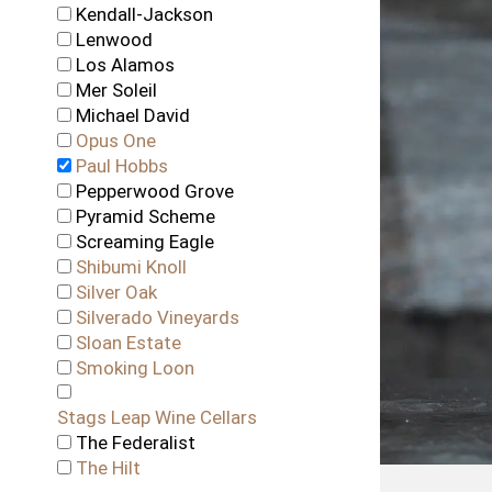
Kendall-Jackson
Lenwood
Los Alamos
Mer Soleil
Michael David
Opus One
Paul Hobbs
Pepperwood Grove
Pyramid Scheme
Screaming Eagle
Shibumi Knoll
Silver Oak
Silverado Vineyards
Sloan Estate
Smoking Loon
Stags Leap Wine Cellars
The Federalist
The Hilt