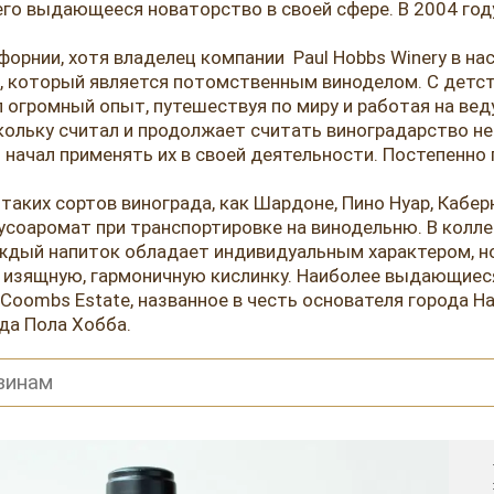
го выдающееся новаторство в своей сфере. В 2004 год
форнии, хотя владелец компании Paul Hobbs Winery в н
, который является потомственным виноделом. С детств
 огромный опыт, путешествуя по миру и работая на вед
кольку считал и продолжает считать виноградарство н
и начал применять их в своей деятельности. Постепен
аких сортов винограда, как Шардоне, Пино Нуар, Кабер
соаромат при транспортировке на винодельню. В колле
дый напиток обладает индивидуальным характером, но
и изящную, гармоничную кислинку. Наиболее выдающиес
Coombs Estate, названное в честь основателя города На
да Пола Хобба.