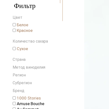
Австралия
Фильтр
Австрия
Аргентина
Цвет
Венгрия
Германия
Белое
Красное
Греция
Грузия
Количество сахара
Израиль
Сухое
Испания
Италия
Страна
Ливан
Метод виноделия
Новая Зеландия
Португалия
Регион
Россия
Субрегион
Словения
Бренд
США
Франция
1000 Stories
Amuse Bouche
Чехия