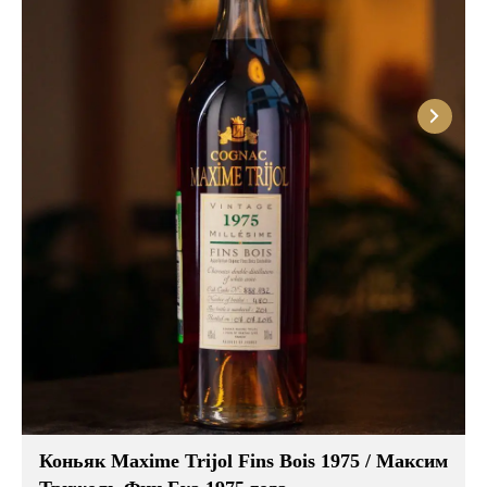
Розовые вина
Ром
Итальянские вина
Граппа
Французские вина
Водка
Испанские вина
Саке
Пиво
Коньяк Maxime Trijol Fins Bois 1975 / Максим