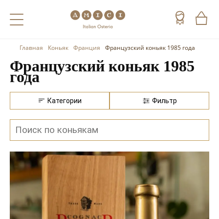
Главная
Коньяк
Франция
Французский коньяк 1985 года
Назад
Назад
Назад
Французский коньяк 1985
года
Холодные напитки
Вино
Виски
Чай
Шампанское
Коньяк
Категории
Фильтр
Кофе
Игристое вино
Арманьяк
Портвейн
Текила
Херес
Мескаль
Красные вина
Кальвадос
Белые вина
Джин