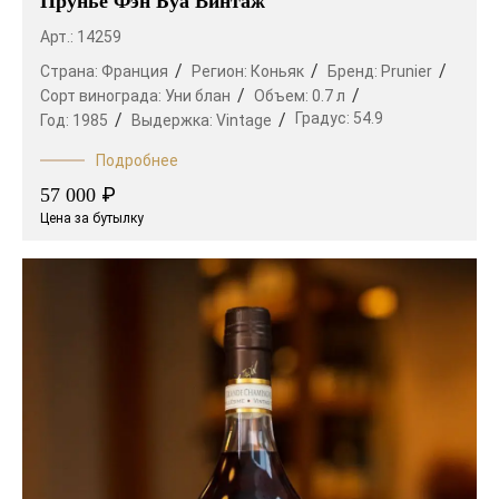
Прунье Фэн Буа Винтаж
Арт.: 14259
Страна:
Франция
Регион:
Коньяк
Бренд:
Prunier
Сорт винограда:
Уни блан
Объем:
0.7 л
Градус:
54.9
Год:
1985
Выдержка:
Vintage
Подробнее
₽
57 000
Цена за бутылку