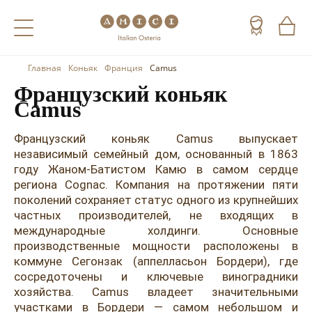
Главная
Коньяк
Франция
Camus
Назад
Назад
Назад
Французский коньяк
Camus
Холодные напитки
Вино
Виски
Чай
Шампанское
Коньяк
Французский коньяк Camus выпускает
независимый семейный дом, основанный в 1863
Кофе
Игристое вино
Арманьяк
году Жаном-Батистом Камю в самом сердце
региона Cognac. Компания на протяжении пяти
Портвейн
Текила
поколений сохраняет статус одного из крупнейших
частных производителей, не входящих в
Херес
Мескаль
международные холдинги. Основные
производственные мощности расположены в
Красные вина
Кальвадос
коммуне Сегонзак (аппелласьон Бордери), где
сосредоточены и ключевые виноградники
Белые вина
Джин
хозяйства. Camus владеет значительными
участками в Бордери — самом небольшом и