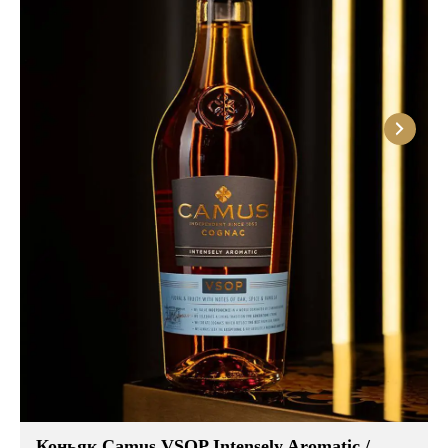
дубовых бочках различной степени обжига, что
формирует сложный профиль: в аромате
доминируют ноты фиалки, засахаренной
апельсиновой цедры, ванили и миндаля, во вкусе —
бархатистая текстура, оттенки сухофруктов,
специй и благородной древесины с
продолжительным, гармоничным послевкусием.
Коньяк Camus VSOP Intensely Aromatic /