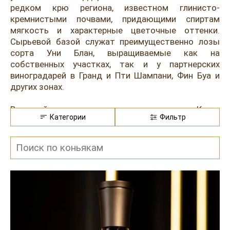
Розовые вина
Ром
редком крю региона, известном глинисто-
кремнистыми почвами, придающими спиртам
Итальянские вина
Граппа
мягкость и характерные цветочные оттенки.
Сырьевой базой служат преимущественно лозы
Французские вина
Водка
сорта Уни Блан, выращиваемые как на
собственных участках, так и у партнерских
Испанские вина
Саке
виноградарей в Гранд и Пти Шампани, Фин Буа и
Пиво
других зонах.
В линейке дома представлен коньяк Камю
Категории
Фильтр
категорий VS, VSOP, XO, а также винтажные и
лимитированные релизы, включая спирты из
отдельных крю и эксклюзивные серии Borderies.
Производство строится на двойной перегонке в
медных аламбиках с тщательным отбором
«сердца» дистиллята и акцентом на сохранение
ароматической насыщенности. Camus известен
практикой интенсивной ароматической
дистилляции, позволяющей подчеркнуть терруар
Бордери. Выдержка проходит в французских