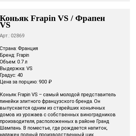
Коньяк Frapin VS / Фрапен
VS
Арт.: 02869
Страна:
Франция
Бренд:
Frapin
Объем:
0.7 л
Выдержка:
VS
Градус:
40
Цена за порцию:
900 ₽
Коньяк Frapin VS – самый молодой представитель
линейки элитного французского бренда. Он
выпускается одним из старейших коньячных
домов из урожаев с собственных виноградников
производителя, расположенных в районе Гранд
Шампань. В поместье, где рождается напиток,
налажен полный производственный цик...