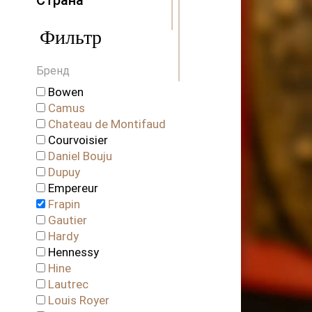
Страна
Армения
Фильтр
Франция
Бренд
Bowen
Camus
Chateau de Montifaud
Courvoisier
Daniel Bouju
Dupuy
Empereur
Frapin
Gautier
Hardy
Hennessy
Hine
Lautrec
Louis Royer