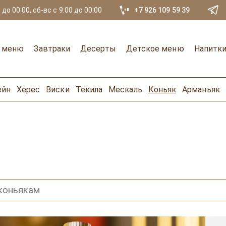
 до 00:00, сб-вс с 9:00 до 00:00
+7 926 109 59 39
е меню
Завтраки
Десерты
Детское меню
Напитк
ейн
Херес
Виски
Текила
Мескаль
Коньяк
Арманьяк