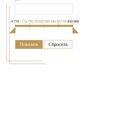
4 710
116 782.50
228 855
340 927.50
453 000