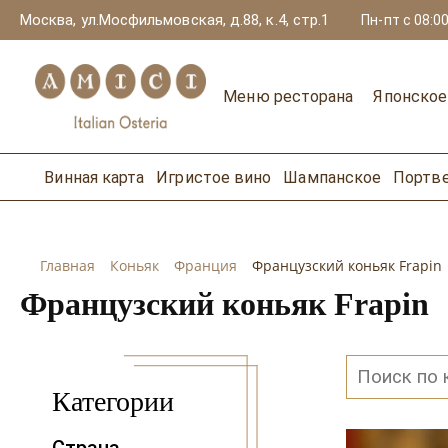
Москва, ул.Мосфильмовская, д.88, к.4, стр.1
Пн-пт с 08:00
Меню ресторана
Японско
Винная карта
Игристое вино
Шампанское
Портв
Главная
Коньяк
Франция
Французский коньяк Frapin
Французский коньяк Frapin
Категории