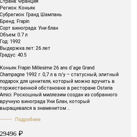
Страна:
Франция
Регион:
Коньяк
Субрегион:
Гранд Шампань
Бренд:
Frapin
Сорт винограда:
Уни блан
Объем:
0.7 л
Год:
1992
Выдержка лет:
26 лет
Градус:
40.5
Коньяк Frapin Millesime 26 ans d`age Grand
Champagne 1992 г. 0,7 л в п/у – статусный, элитный
подарок для ценителя, который можно вручить в
торжественной обстановке в ресторане Osteria
Amici. Роскошный миллезим создан из собранного
вручную винограда Уни Блан, который
выращивался в знаменитом ...
Подробнее
₽
29496