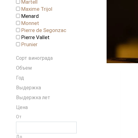
Martell
Maxime Trijol
Menard
Monnet
Pierre de Segonzac
Pierre Vallet
Prunier
Сорт винограда
Объем
Год
Выдержка
Выдержка лет
Цена
От
До