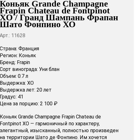
Коньяк Grande Champagne
Frapin Chateau de Fontpinot
XO / Гранд Шампань Фрапан
Шато Фонпино ХО
Арт.: 11628
Страна:
Франция
Регион:
Коньяк
Бренд:
Frapin
Сорт винограда:
Уни блан
Объем:
0.7 л
Выдержка:
XO
Выдержка лет:
20 лет
Градус:
41
Цена за порцию:
2 100 ₽
Коньяк Grande Champagne Frapin Chateau de
Fontpinot XO — гармоничный по характеру,
элегантный, изысканный, полностью произведен
на территории Шато де Фонпино. Им хочется