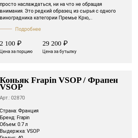
просто наслаждаться, ни на что не обращая
внимания. Это редкий образец из сырья с одного
виноградника категории Премье Крю,...
Подробнее
₽
₽
2 100
29 200
Цена за порцию
Цена за бутылку
Коньяк Frapin VSOP / Фрапен
VSOP
Арт.: 02870
Страна:
Франция
Бренд:
Frapin
Объем:
0.7 л
Выдержка:
VSOP
Градус:
40