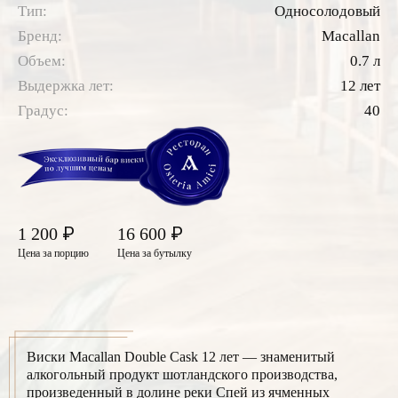
Тип:
Односолодовый
Бренд:
Macallan
Объем:
0.7 л
Выдержка лет:
12 лет
Градус:
40
₽
₽
1 200
16 600
Цена за порцию
Цена за бутылку
Виски Macallan Double Cask 12 лет — знаменитый
алкогольный продукт шотландского производства,
произведенный в долине реки Спей из ячменных