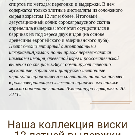
спиртов по методам перегонки и выдержки. В нем
содержатся только элитные дистилляты из соложеного
сырья возрастом 12 лет и более. Итоговый
дегустационный облик сорокаградусного скотча
определила выдержка: этот этап осуществился в
барриках из-под хереса двух видов (на основе
древесины европейского и американского дуба).
Цвет: бледно-янтарный с желтоватыми
искорками.
Аромат: ноты ирисок перемежаются
намеками имбиря, древесной коры и рождественской
выпечки со специями.
Вкус: доминируют сливочно-
мускатные, коричные и цитрусово-цветочные
черты.
Гастрономическое сочетание: напиток идеален
в роли завершающего элемента трапезы, его также
можно дополнить сашими.
Температура сервировки: 20-
22 °C.
Наша коллекция виски