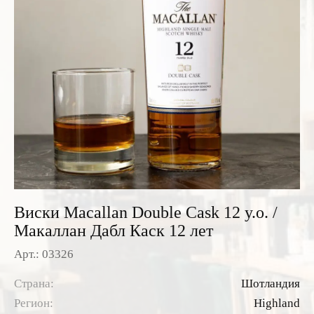
Розовые вина
Ром
Итальянские вина
Граппа
Французские вина
Водка
Испанские вина
Саке
Пиво
Виски Macallan Double Cask 12 y.o. /
Макаллан Дабл Каск 12 лет
Арт.: 03326
Страна:
Шотландия
Регион:
Highland