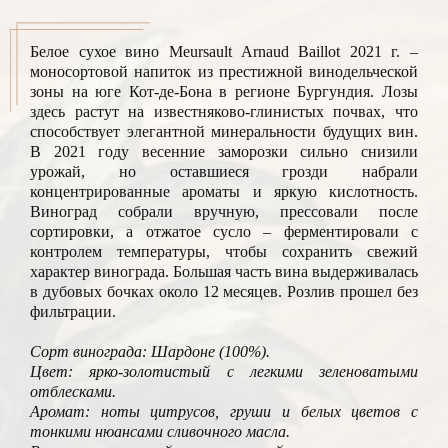
Белое сухое вино Meursault Arnaud Baillot 2021 г. –
моносортовой напиток из престижной винодельческой
зоны на юге Кот-де-Бона в регионе Бургундия. Лозы
здесь растут на известняково-глинистых почвах, что
способствует элегантной минеральности будущих вин.
В 2021 году весенние заморозки сильно снизили
урожай, но оставшиеся грозди набрали
концентрированные ароматы и яркую кислотность.
Виноград собрали вручную, прессовали после
сортировки, а отжатое сусло – ферментировали с
контролем температуры, чтобы сохранить свежий
характер винограда. Большая часть вина выдерживалась
в дубовых бочках около 12 месяцев. Розлив прошел без
фильтрации.
Сорт винограда: Шардоне (100%).
Цвет: ярко-золотистый с легкими зеленоватыми
отблесками.
Аромат: ноты цитрусов, груши и белых цветов с
тонкими нюансами сливочного масла.