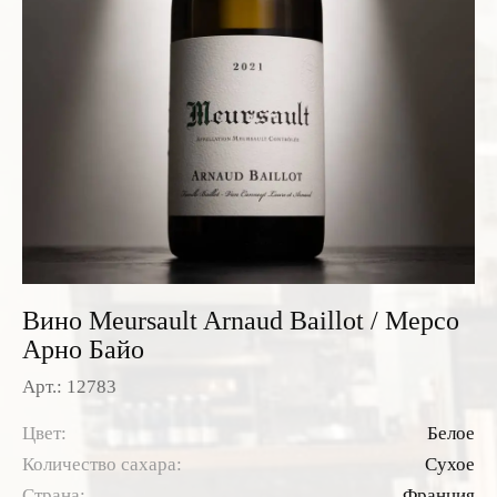
Розовые вина
Ром
Итальянские вина
Граппа
Французские вина
Водка
Испанские вина
Саке
Пиво
Вино Meursault Arnaud Baillot / Мерсо
Арно Байо
Арт.: 12783
Цвет:
Белое
Количество сахара:
Сухое
Страна:
Франция