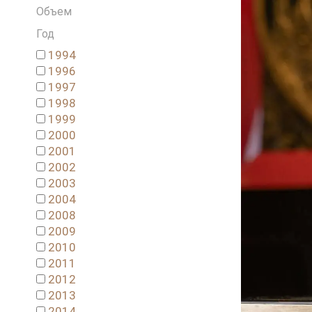
Объем
Год
1994
1996
1997
1998
1999
2000
2001
2002
2003
2004
2008
2009
2010
2011
2012
2013
2014