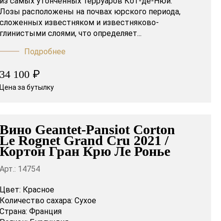
из самых утончённых терруаров Кот-де-Нюи.
Лозы расположены на почвах юрского периода,
сложенных известняком и известняково-
глинистыми слоями, что определяет...
Подробнее
₽
34 100
Цена за бутылку
Вино Geantet-Pansiot Corton
Le Rognet Grand Cru 2021 /
Кортон Гран Крю Ле Ронье
Арт.: 14754
Цвет:
Красное
Количество сахара:
Сухое
Страна:
Франция