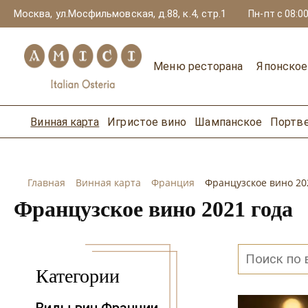
Москва, ул.Мосфильмовская, д.88, к.4, стр.1
Пн-пт с 08:00
Меню ресторана
Японско
Винная карта
Игристое вино
Шампанское
Портв
Главная
Винная карта
Франция
Французское вино 20
Французское вино 2021 года
Категории