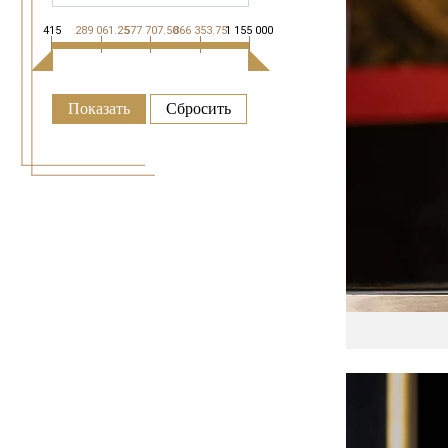
415
289 061.25
577 707.50
866 353.75
1 155 000