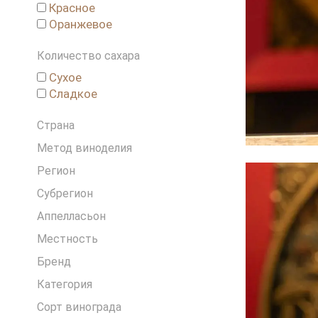
Красное
Греция
Оранжевое
Грузия
Израиль
Количество сахара
Испания
Сухое
Италия
Сладкое
Ливан
Новая Зеландия
Страна
Португалия
Метод виноделия
Россия
Словения
Регион
США
Субрегион
Франция
Аппелласьон
Чехия
Местность
Чили
ЮАР
Бренд
Категория
Сорт винограда