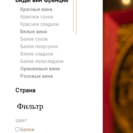
Виды вин Франции
Красные вина
Красное сухое
Красное сладкое
Белые вина
Белое сухое
Белое полусухое
Белое сладкое
Белое полусладкое
Оранжевые вина
Розовые вина
Страна
Австралия
Фильтр
Австрия
Аргентина
Цвет
Венгрия
Германия
Белое