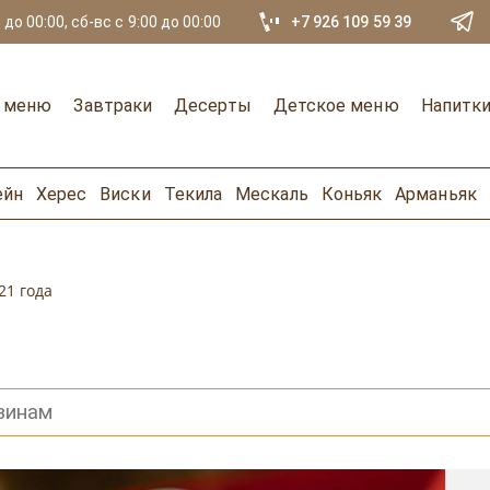
 до 00:00, сб-вс с 9:00 до 00:00
+7 926 109 59 39
е меню
Завтраки
Десерты
Детское меню
Напитк
ейн
Херес
Виски
Текила
Мескаль
Коньяк
Арманьяк
21 года