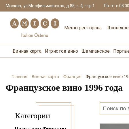
Москва, ул.Мосфильмовская, д.88, к.4, стр.1
Пн-пт с 08:00
Меню ресторана
Японско
Винная карта
Игристое вино
Шампанское
Портв
Главная
Винная карта
Франция
Французское вино 19
Французское вино 1996 года
Категории