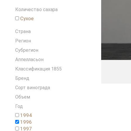
Греция
Количество сахара
Грузия
Израиль
Сухое
Испания
Страна
Италия
Ливан
Регион
Новая Зеландия
Субрегион
Португалия
Аппелласьон
Россия
Классификация 1855
Словения
США
Бренд
Франция
Сорт винограда
Чехия
Объем
Чили
ЮАР
Год
1994
1996
1997