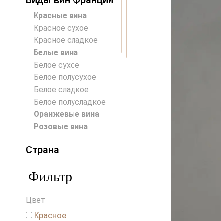
Виды вин Франции
Красные вина
Красное сухое
Красное сладкое
Белые вина
Белое сухое
Белое полусухое
Белое сладкое
Белое полусладкое
Оранжевые вина
Розовые вина
Страна
Австралия
Фильтр
Австрия
Аргентина
Цвет
Венгрия
Германия
Красное