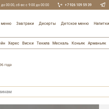
 до 00:00, сб-вс с 9:00 до 00:00
+7 926 109 59 39
е меню
Завтраки
Десерты
Детское меню
Напитк
ейн
Херес
Виски
Текила
Мескаль
Коньяк
Арманьяк
96 года