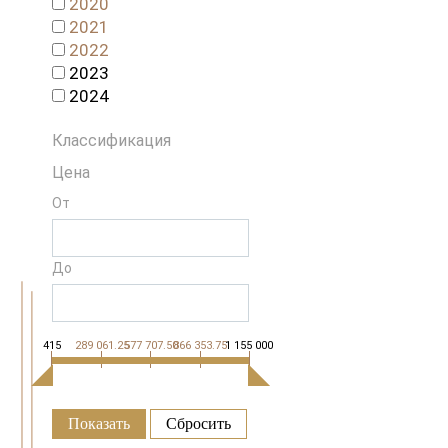
2020
2021
2022
2023
2024
Классификация
Цена
От
До
415
289 061.25
577 707.50
866 353.75
1 155 000