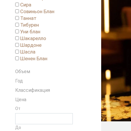
Сира
Совиньон Блан
Таннат
Тибурен
Уни блан
Шакарелло
Шардоне
Шасла
Шенен Блан
Объем
Год
Классификация
Цена
От
До