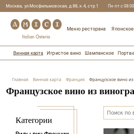
Москва, ул.Мосфильмовская, д.88, к.4, стр.1
Пн-пт с 08:00
Меню ресторана
Японско
Винная карта
Игристое вино
Шампанское
Портв
Главная
Винная карта
Франция
Французское вино из
Французское вино из виногр
Категории