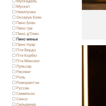
Мускадель
Мускат
Ниеллучио
Оксеруа блан
Пино Блан
Пино гри
Пино д’Онис
Пино менье
Пино Нуар
Пти Вердо
Пти Корбю
Пти Мансенг
Пульсар
Рислинг
Роль
Роморантэн
Руссан
Семильон
Сенсо
Сильванер