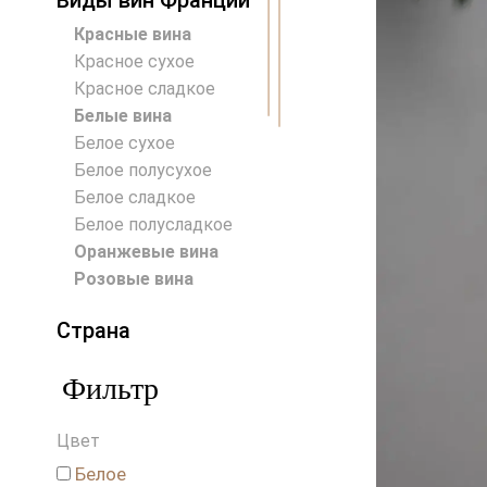
Виды вин Франции
Красные вина
Красное сухое
Красное сладкое
Белые вина
Белое сухое
Белое полусухое
Белое сладкое
Белое полусладкое
Оранжевые вина
Розовые вина
Страна
Австралия
Фильтр
Австрия
Аргентина
Цвет
Венгрия
Германия
Белое