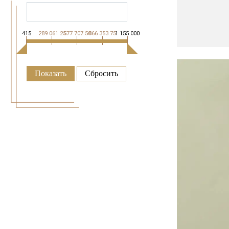
415
289 061.25
577 707.50
866 353.75
1 155 000