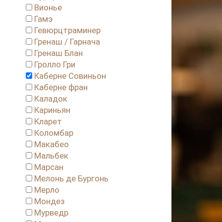
Вионье
Гамэ
Гевюрцтраминер
Гренаш / Гарнача
Гренаш Блан
Гролло Гри
Каберне Совиньон
Каберне фран
Каладок
Кариньян
Кларет
Коломбар
Макабео
Мальбек
Марсан
Мелонь де Бургонь
Мерло
Мондез
Мурведр