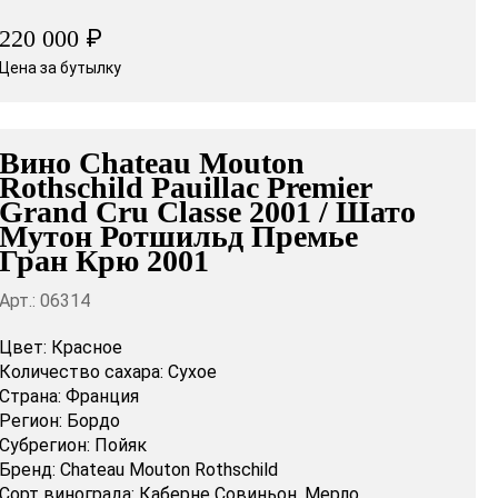
₽
220 000
Цена за бутылку
Вино Chateau Mouton
Rothschild Pauillac Premier
Grand Cru Classe 2001 / Шато
Мутон Ротшильд Премье
Гран Крю 2001
Арт.: 06314
Цвет:
Красное
Количество сахара:
Сухое
Страна:
Франция
Регион:
Бордо
Субрегион:
Пойяк
Бренд:
Chateau Mouton Rothschild
Сорт винограда:
Каберне Совиньон,
Мерло,