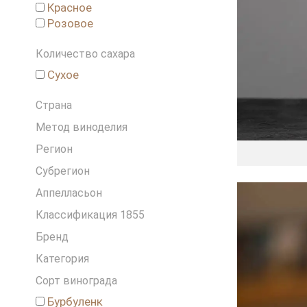
Красное
Греция
Розовое
Грузия
Израиль
Количество сахара
Испания
Сухое
Италия
Ливан
Страна
Новая Зеландия
Метод виноделия
Португалия
Россия
Регион
Словения
Субрегион
США
Аппелласьон
Франция
Чехия
Классификация 1855
Чили
Бренд
ЮАР
Категория
Сорт винограда
Бурбуленк