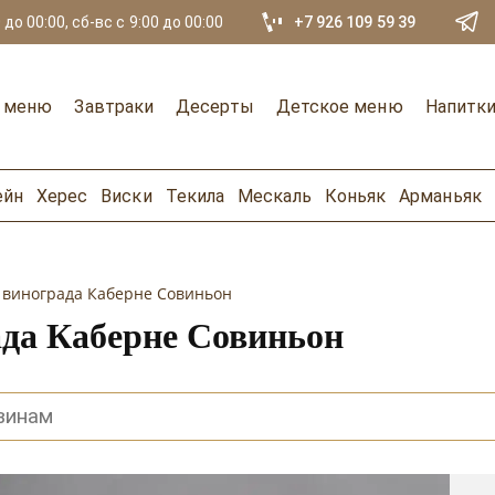
 до 00:00, сб-вс с 9:00 до 00:00
+7 926 109 59 39
е меню
Завтраки
Десерты
Детское меню
Напитк
ейн
Херес
Виски
Текила
Мескаль
Коньяк
Арманьяк
 винограда Каберне Совиньон
ада Каберне Совиньон