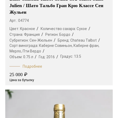
Julien / Шато Тальбо Гран Крю Классе Сен
Жульен
Арт.: 04774
Цвет:
Красное
Количество сахара:
Сухое
Страна:
Франция
Регион:
Бордо
Субрегион:
Сен-Жюльен
Бренд:
Chateau Talbot
Сорт винограда:
Каберне Совиньон,
Каберне фран,
Мерло,
Пти Вердо
Градус:
13.5
Объем:
0.75 л
Год:
2016
Подробнее
₽
25 000
Цена за бутылку