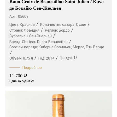
Вино Croix de Beaucaillou Saint Julien / Круа
де Бокайю Сен-Жюльен
Арт.: 05609
Цвет:
Красное
Количество сахара:
Сухое
Страна:
Франция
Регион:
Бордо
Субрегион:
Сен-Жюльен
Бренд:
Chateau Ducru-Beaucaillou
Сорт винограда:
Каберне Совиньон,
Мерло,
Пти Вердо
Градус:
13
Объем:
0.75 л
Год:
2014
Подробнее
₽
11 700
Цена за бутылку