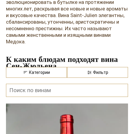
Розовые вина
Ром
эволюционировать в бутылке на протяжении
многих лет, раскрывая все новые и новые ароматы
Итальянские вина
Граппа
и вкусовые качества. Вина Saint-Julien элегантны,
сбалансированы, утонченны, аристократичны и
Французские вина
Водка
несомненно престижны. Их часто называют
самыми женственными и изящными винами
Испанские вина
Саке
Медока.
Пиво
К каким блюдам подходят вина
Сен-Жюльена
Категории
Фильтр
Для них характерны ноты красных фруктов,
специй, кожи, табака и кедра, гладкие танины и
хорошая кислотность. Поэтому вина прекрасно
сочетаться со многими блюдами меню ресторана
Амичи. Бокал вина со стейком – один из лучших
способов убедиться в этом.
Вина Сен-Жюльена отлично сочетаются с курицей,
индейкой и уткой. Они интересны с пастой с