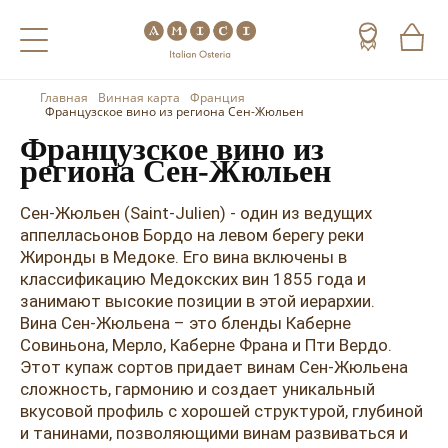
Главная
Винная карта
Франция
Назад
Назад
Назад
Французское вино из региона Сен-Жюльен
Французское вино из
Холодные напитки
Вино
Виски
региона Сен-Жюльен
Чай
Шампанское
Коньяк
Сен-Жюльен (Saint-Julien) - один из ведущих
аппелласьонов Бордо на левом берегу реки
Кофе
Игристое вино
Арманьяк
Жиронды в Медоке. Его вина включены в
классификацию Медокских вин 1855 года и
Портвейн
Текила
занимают высокие позиции в этой иерархии.
Херес
Мескаль
Вина Сен-Жюльена – это бленды Каберне
Совиньона, Мерло, Каберне Франа и Пти Вердо.
Красные вина
Кальвадос
Этот купаж сортов придает винам Сен-Жюльена
сложность, гармонию и создает уникальный
Белые вина
Джин
вкусовой профиль с хорошей структурой, глубиной
и танинами, позволяющими винам развиваться и