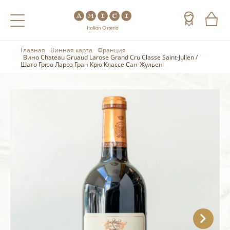
Главная
Винная карта
Франция
Назад
Назад
Назад
Вино Chateau Gruaud Larose Grand Cru Classe Saint-Julien /
Шато Грюо Лароз Гран Крю Классе Сан-Жульен
Холодные напитки
Вино
Виски
Чай
Шампанское
Коньяк
Кофе
Игристое вино
Арманьяк
Портвейн
Текила
Херес
Мескаль
Красные вина
Кальвадос
Белые вина
Джин