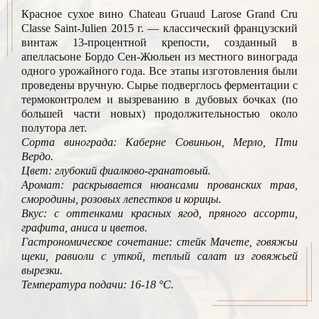
Красное сухое вино Chateau Gruaud Larose Grand Cru
Classe Saint-Julien 2015 г. — классический французский
винтаж 13-процентной крепости, созданный в
апелласьоне Бордо Сен-Жюльен из местного винограда
одного урожайного года. Все этапы изготовления были
проведены вручную. Сырье подверглось ферментации с
термоконтролем и вызреванию в дубовых бочках (по
большей части новых) продолжительностью около
полутора лет.
Сорта винограда: Каберне Совиньон, Мерло, Пти
Вердо.
Цвет: глубокий фиалково-гранатовый.
Аромат: раскрывается нюансами прованских трав,
смородины, розовых лепестков и корицы.
Вкус: с оттенками красных ягод, пряного ассорти,
графита, аниса и цветов.
Гастрономическое сочетание: стейк Мачете, говяжьи
щеки, равиоли с уткой, теплый салат из говяжьей
вырезки.
Температура подачи: 16-18 °С.