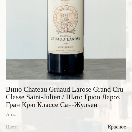
Розовые вина
Ром
Итальянские вина
Граппа
Французские вина
Водка
Испанские вина
Саке
Пиво
Вино Chateau Gruaud Larose Grand Cru
Classe Saint-Julien / Шато Грюо Лароз
Гран Крю Классе Сан-Жульен
Арт.:
Цвет:
Красное