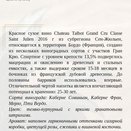
Красное сухое вино Chateau Talbot Grand Cru Classe
Saint Julien 2016 г из субрегиона Сен-Жюльен,
относящегося к территории Бордо (Франция), создано
из нескольких виноградных сортов с участков Гран
Крю. Спиртное с уровнем крепости 13,5% подверглось
мацерации и окислению в древесных и стальных
емкостях, а также выдержке сроком 15-18 месяцев в
бочонках из французской дубовой древесины. До
половины барриков использовались впервые.
Отличительной чертой напитка является впечатляющий
потенциал к хранению: 25-30 лет.
Сорта винограда: Каберне Совиньон, Каберне Фран,
Мерло, Пти Вердо.
Цвет: темно-пурпурный с яркими гранатовыми
штрихами.
Аромат: наполнен гармоничными оттенками сигарной
коробки, цветущей розы, ежевики и вишневой косточки.