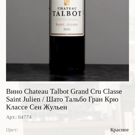
Розовые вина
Ром
Итальянские вина
Граппа
Французские вина
Водка
Испанские вина
Саке
Пиво
Вино Chateau Talbot Grand Cru Classe
Saint Julien / Шато Тальбо Гран Крю
Классе Сен Жульен
Арт.: 04774
Цвет:
Красное