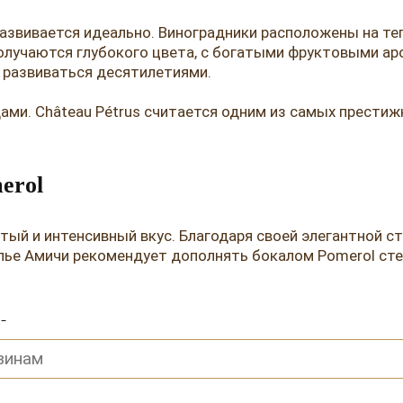
развивается идеально. Виноградники расположены на те
лучаются глубокого цвета, с богатыми фруктовыми ар
 развиваться десятилетиями.
ми. Château Pétrus считается одним из самых престижн
erol
й и интенсивный вкус. Благодаря своей элегантной стр
ье Амичи рекомендует дополнять бокалом Pomerol сте
l в ресторане Амичи
ского виноделия, воплощение многовековой традиции и
 из нашего меню делает Pomerol отличным выбором для