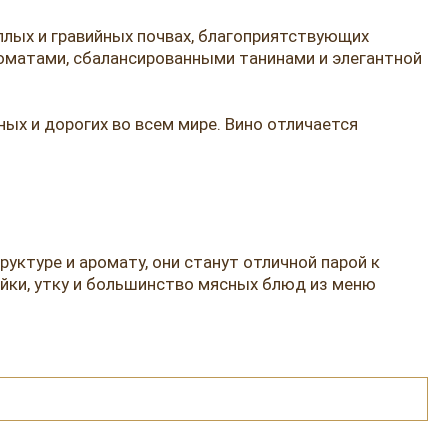
плых и гравийных почвах, благоприятствующих
оматами, сбалансированными танинами и элегантной
ых и дорогих во всем мире. Вино отличается
уктуре и аромату, они станут отличной парой к
йки, утку и большинство мясных блюд из меню
 отличный выбор для ценителей вина. Приятный и
 особых торжеств в ресторане.