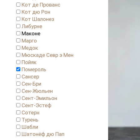
Кот де Прованс
Кот дю Рон
Кот Шалонез
Либурне
Маконе
Марго
Медок
Мюскаде Севр э Мен
Пойяк
Помероль
Сансер
Сен-Бри
Сен-Жюльен
Сент-Эмильон
Сент-Эстеф
Сотерн
Турень
Шабли
Шатонёф дю Пап