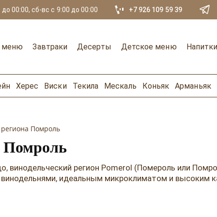
 до 00:00, сб-вс с 9:00 до 00:00
+7 926 109 59 39
е меню
Завтраки
Десерты
Детское меню
Напитк
ейн
Херес
Виски
Текила
Мескаль
Коньяк
Арманьяк
 региона Помроль
а Помроль
до, винодельческий регион Pomerol (Помероль или Помр
и винодельнями, идеальным микроклиматом и высоким к