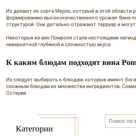
Их делают из сорта Мерло, который в этой области 
формированию высококачественного урожая. Вина по
структурой. Они детально отражают терруар и могут
Некоторые из вин Помроля стали настоящими легенда
невероятной глубиной и сложностью вкуса.
К каким блюдам подходят вина Pom
Их следует выбирать к блюдам, которые имеют богаты
сложным блюдам из множества ингредиентов. Сомел
Остерии.
Почему стоит заказать вино Pomero
Категории
Это олицетворение элегантности и качества француз
элегантный вкус в сочетании с разнообразием блюд