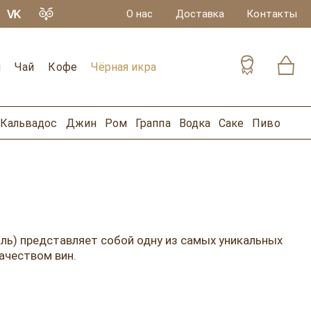
О нас
Доставка
Контакты
и
Чай
Кофе
Чёрная икра
Кальвадос
Джин
Ром
Граппа
Водка
Саке
Пиво
оль) представляет собой одну из самых уникальных
ачеством вин.