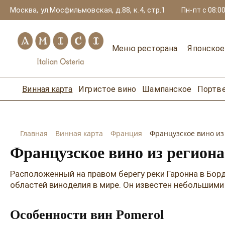
Москва, ул.Мосфильмовская, д.88, к.4, стр.1
Пн-пт с 08:00
Меню ресторана
Японско
Винная карта
Игристое вино
Шампанское
Портв
Главная
Винная карта
Франция
Французское вино из
Французское вино из регион
Расположенный на правом берегу реки Гаронна в Бор
областей виноделия в мире. Он известен небольшим
Особенности вин Pomerol