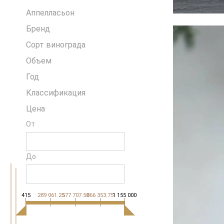
Аппелласьон
Бренд
Сорт винограда
Объем
Год
Классификация
Цена
От
До
415
289 061.25
577 707.50
866 353.75
1 155 000