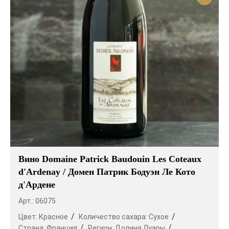
Вино Domaine Patrick Baudouin Les Coteaux
d'Ardenay / Домен Патрик Бодуэн Ле Кото
д'Ардене
Арт.: 06075
Цвет:
Красное
Количество сахара:
Сухое
Страна:
Франция
Регион:
Долина Луары