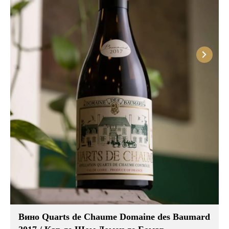
представителем которых является Мюскаде,
покоряют своим освежающим вкусом с
ароматами фруктов, цветов и специй. Они отлично
сочетаются с с фруктовыми, ягодными,
карамельными и шоколадными десертами.
Попробуйте анжуйское разных стилей с блюдами
из меню ресторана Амичи. Чтобы не ошибиться с
выбором, пригласите сомелье. Он предложит
варианты, исходя из ваших предпочтений и
заказанных блюд, а также расскажет о винах
малоизвестные факты, которые убедят вас в их
уникальности.
Вино Quarts de Chaume Domaine des Baumard