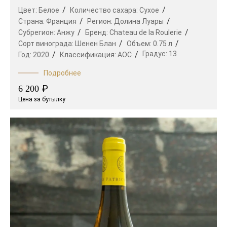
Цвет:
Белое
Количество сахара:
Сухое
Страна:
Франция
Регион:
Долина Луары
Субрегион:
Анжу
Бренд:
Chateau de la Roulerie
Сорт винограда:
Шенен Блан
Объем:
0.75 л
Градус:
13
Год:
2020
Классификация:
AOC
Подробнее
₽
6 200
Цена за бутылку