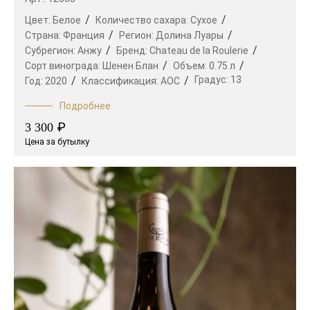
Цвет:
Белое
Количество сахара:
Сухое
Страна:
Франция
Регион:
Долина Луары
Субрегион:
Анжу
Бренд:
Chateau de la Roulerie
Сорт винограда:
Шенен Блан
Объем:
0.75 л
Градус:
13
Год:
2020
Классификация:
AOC
Подробнее
₽
3 300
Цена за бутылку