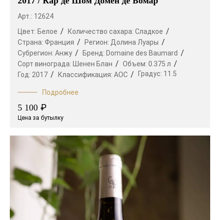
2017 / Кар де Шом Домен де Бомар
Арт.: 12624
Цвет:
Белое
Количество сахара:
Сладкое
Страна:
Франция
Регион:
Долина Луары
Субрегион:
Анжу
Бренд:
Domaine des Baumard
Сорт винограда:
Шенен Блан
Объем:
0.375 л
Градус:
11.5
Год:
2017
Классификация:
AOC
Подробнее
₽
5 100
Цена за бутылку