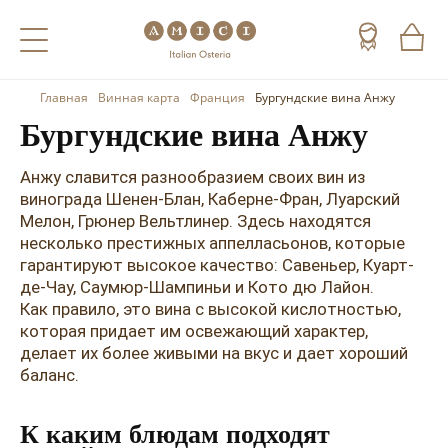
Главная
Винная карта
Франция
Бургундские вина Анжу
Назад
Назад
Назад
Бургундские вина Анжу
Холодные напитки
Вино
Виски
Анжу славится разнообразием своих вин из
Чай
Шампанское
Коньяк
винограда Шенен-Блан, Каберне-Фран, Луарский
Мелон, Грюнер Вельтлинер. Здесь находятся
Кофе
Игристое вино
Арманьяк
несколько престижных аппелласьонов, которые
гарантируют высокое качество: Савеньер, Куарт-
Портвейн
Текила
де-Чау, Саумюр-Шампиньи и Кото дю Лайон.
Как правило, это вина с высокой кислотностью,
Херес
Мескаль
которая придает им освежающий характер,
делает их более живыми на вкус и дает хороший
Красные вина
Кальвадос
баланс.
Белые вина
Джин
К каким блюдам подходят