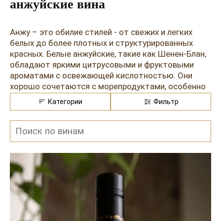
Розовые вина
Ром
анжуйские вина
Итальянские вина
Граппа
Анжу – это обилие стилей - от свежих и легких
Французские вина
Водка
белых до более плотных и структурированных
красных. Белые анжуйские, такие как Шенен-Блан,
Испанские вина
Саке
обладают яркими цитрусовыми и фруктовыми
ароматами с освежающей кислотностью. Они
Пиво
хорошо сочетаются с морепродуктами, особенно
с устрицами, креветками, мидиями и белой рыбой.
Категории
Фильтр
Эти вина также отлично дополняют легкие
салаты, белое мясо и птицу.
Красные анжуйские вина, в основном на основе
сорта Каберне-Фран, имеют интенсивные
фруктовые ароматы с нотами специй и трав. Они
идеально сочетаются с красным мясом, особенно
с говядиной и бараниной. Также они хорошо
подходят к твердым сырам типа груйер и комт.
Вина из сорта Луарский Мелон, ярким