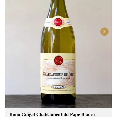
Розовые вина
Ром
Итальянские вина
Граппа
Французские вина
Водка
Испанские вина
Саке
Пиво
Вино Guigal Chateauneuf du Pape Blanc /