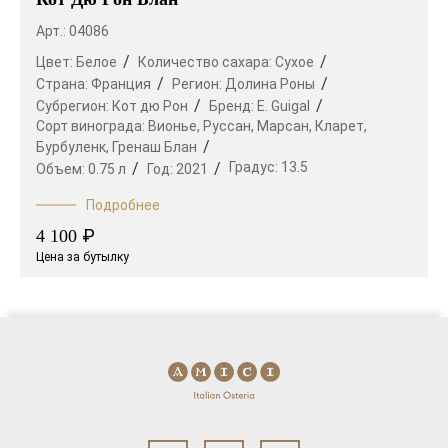
Арт.: 04086
Цвет:
Белое
Количество сахара:
Сухое
Страна:
Франция
Регион:
Долина Роны
Субрегион:
Кот дю Рон
Бренд:
E. Guigal
Сорт винограда:
Вионье,
Руссан,
Марсан,
Кларет,
Бурбуленк,
Гренаш Блан
Градус:
13.5
Объем:
0.75 л
Год:
2021
Подробнее
₽
4 100
Цена за бутылку