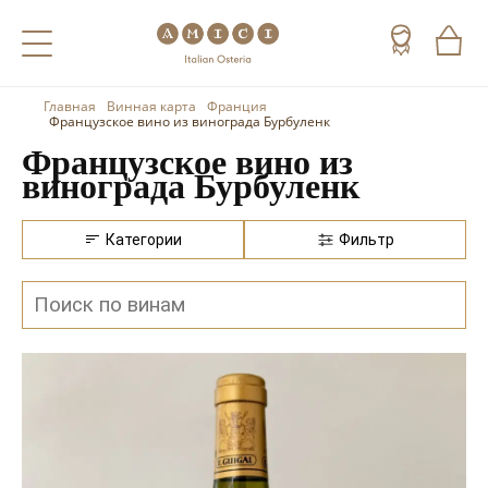
Главная
Винная карта
Франция
Назад
Назад
Назад
Французское вино из винограда Бурбуленк
Французское вино из
Холодные напитки
Вино
Виски
винограда Бурбуленк
Чай
Шампанское
Коньяк
Категории
Фильтр
Кофе
Игристое вино
Арманьяк
Портвейн
Текила
Херес
Мескаль
Красные вина
Кальвадос
Белые вина
Джин