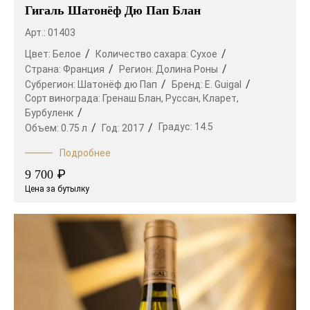
Гигаль Шатонёф Дю Пап Блан
Арт.: 01403
Цвет:
Белое
Количество сахара:
Сухое
Страна:
Франция
Регион:
Долина Роны
Субрегион:
Шатонёф дю Пап
Бренд:
E. Guigal
Сорт винограда:
Гренаш Блан,
Руссан,
Кларет,
Бурбуленк
Градус:
14.5
Объем:
0.75 л
Год:
2017
Подробнее
₽
9 700
Цена за бутылку