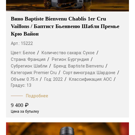
Вино Baptiste Bienvenu Chablis 1er Cru
Vaillons / Баптист Бьенвеню Шабли Премье
Крю Вайон
Арт.: 15222
Цвет:
Белое
Количество сахара:
Сухое
Страна:
Франция
Регион:
Бургундия
Субрегион:
Шабли
Бренд:
Baptiste Bienvenu
Категория:
Premier Cru
Сорт винограда:
Шардоне
Объем:
0.75 л
Год:
2022
Классификация:
AOC
Градус:
13
Подробнее
₽
9 400
Цена за бутылку