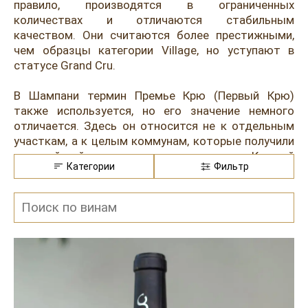
Розовые вина
Ром
правило, производятся в ограниченных
количествах и отличаются стабильным
Итальянские вина
Граппа
качеством. Они считаются более престижными,
чем образцы категории Village, но уступают в
Французские вина
Водка
статусе Grand Cru.
Испанские вина
Саке
В Шампани термин Премье Крю (Первый Крю)
также используется, но его значение немного
Пиво
отличается. Здесь он относится не к отдельным
участкам, а к целым коммунам, которые получили
высокий рейтинг за качество винограда. Каждой
Категории
Фильтр
из них присвоен балл от 80% до 100%, и именно он
определяет статус. Premier Cru — это коммуны с
оценкой от 90-99% (Grand Cru — это 100%). Вино с
пометкой Премье Крю из Шампани указывает на
высокий уровень исходного сырья, но не
обязательно говорит о конкретном участке. Тем
не менее, производители стараются подчеркнуть
особенности терруара, указывая деревню или
даже отдельный виноградник. То же самое
касается образцов из Бургундии. Максимум