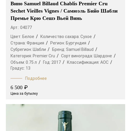
Вино Samuel Billaud Chablis Premier Cru
Sechet Vieilles Vignes / Самюэль Бийо Шабли
Премье Крю Сешэ Вьей Винь
Арт.: 04077
Цвет:
Белое
Количество сахара:
Сухое
Страна:
Франция
Регион:
Бургундия
Субрегион:
Шабли
Бренд:
Samuel Billaud
Категория:
Premier Cru
Сорт винограда:
Шардоне
Объем:
0.75 л
Год:
2017
Классификация:
AOC
Градус:
13
Подробнее
₽
6 500
Цена за бутылку