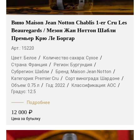
Вино Maison Jean Notton Chablis 1-er Cru Les
Beauregards / Мезон Жан Ноттон Шабли
Премьер Крю Ле Боргар
Арт.: 15220
Цвет:
Белое
Количество сахара:
Сухое
Страна:
Франция
Регион:
Бургундия
Субрегион:
Шабли
Бренд:
Maison Jean Notton
Категория:
Premier Cru
Сорт винограда:
Шардоне
Объем:
0.75 л
Год:
2022
Классификация:
AOC
Градус:
12.5
Подробнее
₽
12 000
Цена за бутылку