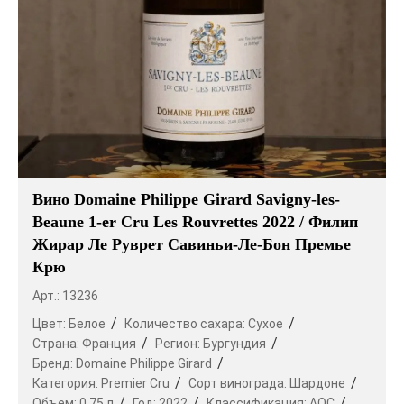
Вино Domaine Philippe Girard Savigny-les-
Beaune 1-er Cru Les Rouvrettes 2022 / Филип
Жирар Ле Руврет Савиньи-Ле-Бон Премье
Крю
Арт.: 13236
Цвет:
Белое
Количество сахара:
Сухое
Страна:
Франция
Регион:
Бургундия
Бренд:
Domaine Philippe Girard
Категория:
Premier Cru
Сорт винограда:
Шардоне
Объем:
0.75 л
Год:
2022
Классификация:
AOC