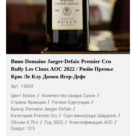
Вино Domaine Jaeger-Defaix Premier Cru
Rully Les Cloux AOC 2022 / Рюйи Премье
Крю Ле Клу Домен Ягер-Дефе
Арт.: 14269
Цвет:
Белое
Количество сахара:
Сухое
Страна:
Франция
Регион:
Бургундия
Бренд:
Domaine Jaeger-Defaix
Категория:
Premier Cru
Сорт винограда:
Шардоне
Объем:
0.75 л
Год:
2022
Классификация:
AOC
Градус:
13.5