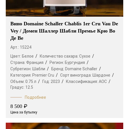
Вино Domaine Schaller Chablis 1er Cru Vau De
Vey / Домен Шаллер Шабли Премье Крю Во
Де Ве
Арт.: 15224
Цвет:
Белое
Количество сахара:
Сухое
Страна:
Франция
Регион:
Бургундия
Субрегион:
Шабли
Бренд:
Domaine Schaller
Категория:
Premier Cru
Сорт винограда:
Шардоне
Объем:
0.75 л
Год:
2023
Классификация:
AOC
Градус:
12.5
Подробнее
₽
8 500
Цена за бутылку