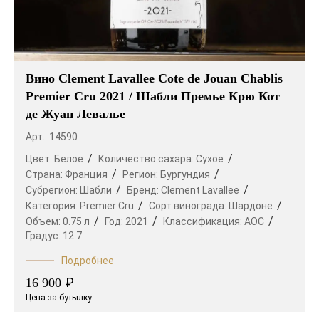
Вино Clement Lavallee Cote de Jouan Chablis
Premier Cru 2021 / Шабли Премье Крю Кот
де Жуан Левалье
Арт.: 14590
Цвет:
Белое
Количество сахара:
Сухое
Страна:
Франция
Регион:
Бургундия
Субрегион:
Шабли
Бренд:
Clement Lavallee
Категория:
Premier Cru
Сорт винограда:
Шардоне
Объем:
0.75 л
Год:
2021
Классификация:
AOC
Градус:
12.7
Подробнее
₽
16 900
Цена за бутылку