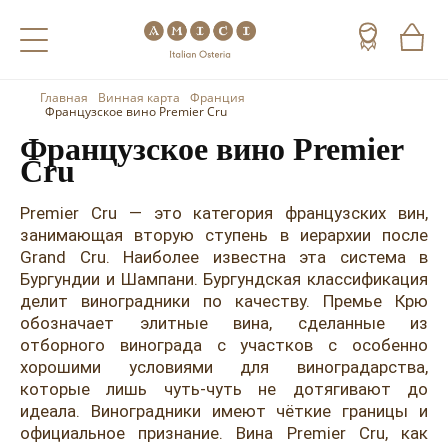
Главная
Винная карта
Франция
Назад
Назад
Назад
Французское вино Premier Cru
Французское вино Premier
Холодные напитки
Вино
Виски
Cru
Чай
Шампанское
Коньяк
Premier Cru — это категория французских вин,
занимающая вторую ступень в иерархии после
Кофе
Игристое вино
Арманьяк
Grand Cru. Наиболее известна эта система в
Бургундии и Шампани. Бургундская классификация
Портвейн
Текила
делит виноградники по качеству. Премье Крю
Херес
Мескаль
обозначает элитные вина, сделанные из
отборного винограда с участков с особенно
Красные вина
Кальвадос
хорошими условиями для виноградарства,
которые лишь чуть-чуть не дотягивают до
Белые вина
Джин
идеала. Виноградники имеют чёткие границы и
официальное признание. Вина Premier Cru, как