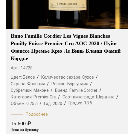
Вино Famille Cordier Les Vignes Blanches
Pouilly Fuisse Premier Cru AOC 2020 / Пуйи
Фюиссе Премье Крю Ле Винь Бланш Фамий
Кордье
Арт.: 14728
Цвет:
Белое
Количество сахара:
Сухое
Страна:
Франция
Регион:
Бургундия
Субрегион:
Маконе
Бренд:
Famille Cordier
Категория:
Premier Cru
Сорт винограда:
Шардоне
Градус:
13.5
Объем:
0.75 л
Год:
2020
Подробнее
₽
15 600
Цена за бутылку