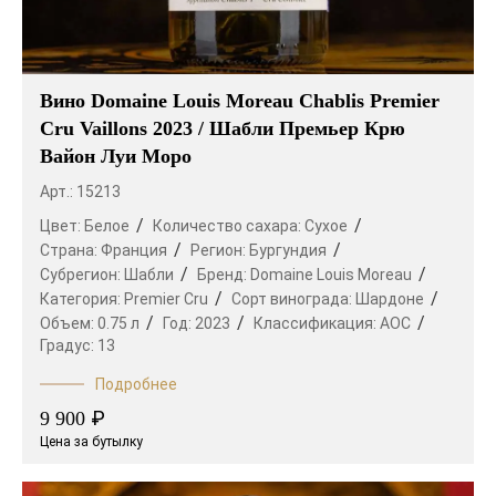
Вино Domaine Louis Moreau Chablis Premier
Cru Vaillons 2023 / Шабли Премьер Крю
Вайон Луи Моро
Арт.: 15213
Цвет:
Белое
Количество сахара:
Сухое
Страна:
Франция
Регион:
Бургундия
Субрегион:
Шабли
Бренд:
Domaine Louis Moreau
Категория:
Premier Cru
Сорт винограда:
Шардоне
Объем:
0.75 л
Год:
2023
Классификация:
AOC
Градус:
13
Подробнее
₽
9 900
Цена за бутылку