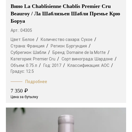
Вино La Chablisienne Chablis Premier Cru
Beauroy / Ла Шаблизьен Шабли Премье Крю
Боруа
Арт.: 04305
Цвет:
Белое
Количество сахара:
Сухое
Страна:
Франция
Регион:
Бургундия
Субрегион:
Шабли
Бренд:
Domaine de la Motte
Категория:
Premier Cru
Сорт винограда:
Шардоне
Объем:
0.75 л
Год:
2017
Классификация:
AOC
Градус:
12.5
Подробнее
₽
7 350
Цена за бутылку