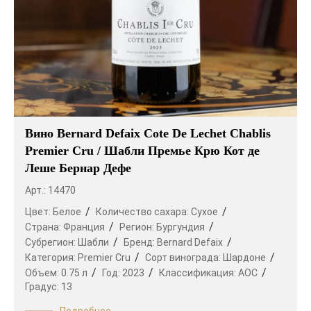
Вино Bernard Defaix Cote De Lechet Chablis
Premier Cru / Шабли Премье Крю Кот де
Леше Бернар Дефе
Арт.: 14470
Цвет:
Белое
Количество сахара:
Сухое
Страна:
Франция
Регион:
Бургундия
Субрегион:
Шабли
Бренд:
Bernard Defaix
Категория:
Premier Cru
Сорт винограда:
Шардоне
Объем:
0.75 л
Год:
2023
Классификация:
AOC
Градус:
13