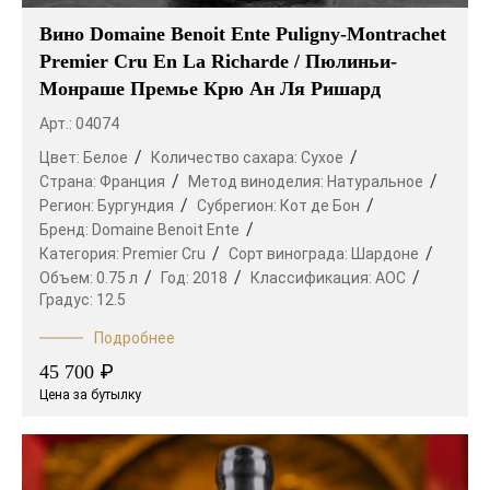
Вино Domaine Benoit Ente Puligny-Montrachet
Premier Cru En La Richarde / Пюлиньи-
Монраше Премье Крю Ан Ля Ришард
Арт.: 04074
Цвет:
Белое
Количество сахара:
Сухое
Страна:
Франция
Метод виноделия:
Натуральное
Регион:
Бургундия
Субрегион:
Кот де Бон
Бренд:
Domaine Benoit Ente
Категория:
Premier Cru
Сорт винограда:
Шардоне
Объем:
0.75 л
Год:
2018
Классификация:
AOC
Градус:
12.5
Подробнее
₽
45 700
Цена за бутылку