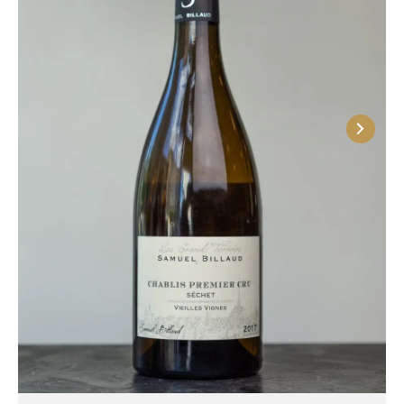
информации помогает покупателю понять
происхождение вина и его возможные
особенности.
Французское вино Premier Cru часто имеет
потенциал к долгой выдержке. Оно отличается
сбалансированным вкусом, достаточно богатым
ароматом и характерными чертами конкретного
терруара. Образцы из особенно удачных урожаев
могут развиваться в бутылке десятилетиями. При
этом цена на них немного меньше, чем на Гран Крю,
и потому подобные вина считаются отличным
выбором для ценителей.