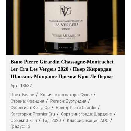
Вино Pierre Girardin Chassagne-Montrachet
1er Cru Les Vergers 2020 / Пьер Жирардан
Шассань-Монраше Премье Крю Ле Верже
Арт.: 13632
Цвет:
Белое
Количество сахара:
Сухое
Страна:
Франция
Регион:
Бургундия
Субрегион:
Кот д'Ор
Бренд:
Pierre Girardin
Категория:
Premier Cru
Сорт винограда:
Шардоне
Объем:
0.75 л
Год:
2020
Классификация:
AOC
Градус:
13