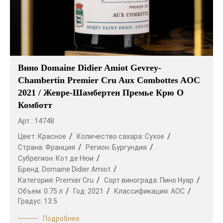
Вино Domaine Didier Amiot Gevrey-
Chambertin Premier Cru Aux Combottes AOC
2021 / Жевре-Шамбертен Премье Крю О
Комботт
Арт.: 14748
Цвет:
Красное
Количество сахара:
Сухое
Страна:
Франция
Регион:
Бургундия
Субрегион:
Кот де Нюи
Бренд:
Domaine Didier Amiot
Категория:
Premier Cru
Сорт винограда:
Пино Нуар
Объем:
0.75 л
Год:
2021
Классификация:
AOC
Градус:
13.5
Подробнее