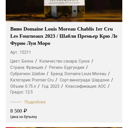
Вино Domaine Louis Moreau Chablis 1er Cru
Les Fourneaux 2023 / Шабли Премьер Крю Ле
Фурно Луи Моро
Арт.: 15211
Цвет:
Белое
Количество сахара:
Сухое
Страна:
Франция
Регион:
Бургундия
Субрегион:
Шабли
Бренд:
Domaine Louis Moreau
Категория:
Premier Cru
Сорт винограда:
Шардоне
Объем:
0.75 л
Год:
2023
Классификация:
AOC
Градус:
12.5
Подробнее
₽
8 500
Цена за бутылку