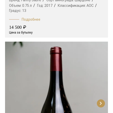
Бренд:
Fanny Sabre
Сорт винограда:
Шардоне
Объем:
0.75 л
Год:
2017
Классификация:
AOC
Градус:
13
Подробнее
₽
14 500
Цена за бутылку