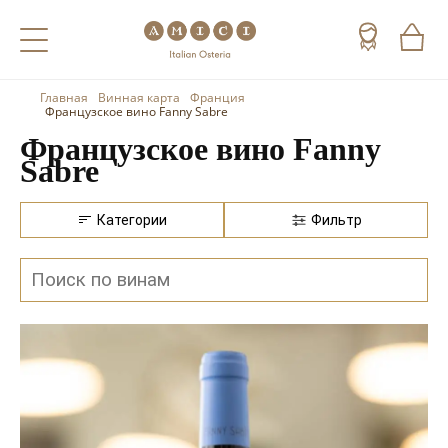
Главная
Винная карта
Франция
Назад
Назад
Назад
Французское вино Fanny Sabre
Французское вино Fanny
Холодные напитки
Вино
Виски
Sabre
Чай
Шампанское
Коньяк
Категории
Фильтр
Кофе
Игристое вино
Арманьяк
Портвейн
Текила
Херес
Мескаль
Красные вина
Кальвадос
Белые вина
Джин