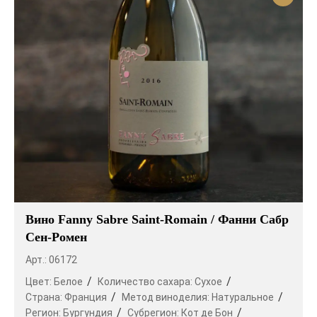
Вино Fanny Sabre Saint-Romain / Фанни Сабр
Сен-Ромен
Арт.: 06172
Цвет:
Белое
Количество сахара:
Сухое
Страна:
Франция
Метод виноделия:
Натуральное
Регион:
Бургундия
Субрегион:
Кот де Бон