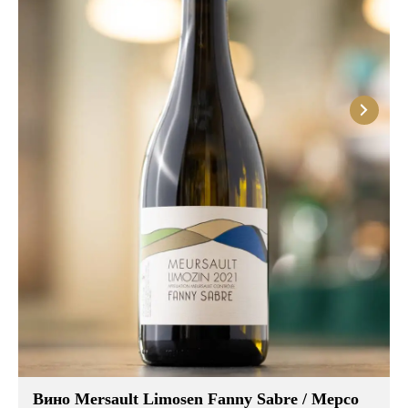
Розовые вина
Ром
Итальянские вина
Граппа
Французские вина
Водка
Испанские вина
Саке
Пиво
Вино Mersault Limosen Fanny Sabre / Мерсо