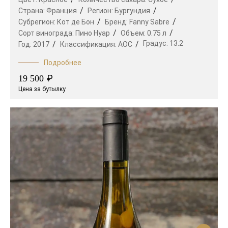
Страна:
Франция
Регион:
Бургундия
Субрегион:
Кот де Бон
Бренд:
Fanny Sabre
Сорт винограда:
Пино Нуар
Объем:
0.75 л
Градус:
13.2
Год:
2017
Классификация:
AOC
Подробнее
₽
19 500
Цена за бутылку