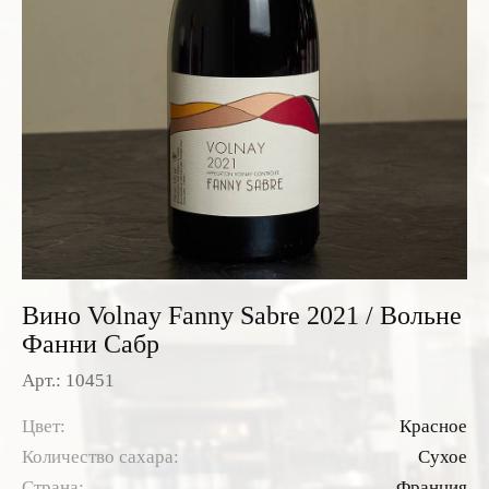
Розовые вина
Ром
Итальянские вина
Граппа
Французские вина
Водка
Испанские вина
Саке
Пиво
Вино Volnay Fanny Sabre 2021 / Вольне
Фанни Сабр
Арт.: 10451
Цвет:
Красное
Количество сахара:
Сухое
Страна:
Франция