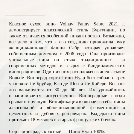
Красное сухое вино Volnay Fanny Sabre 2021 г.
демонстрирует классический стиль Бургундии, но
также отличается особенной пикантностью. Возможно,
все дело в том, что к его созданию приложила руку
женщина-винодел Фанни Сабр, которая управляет
собственным доменом с 2006 года. Она производит
уникальные вина на стыке традиционных и
современных методов из сырья с биодинамических
виноградников. Один из них расположен в апелласьоне
Вольне. Виноград сорта Пино Нуар был собран с трех
участков: Ле Бруйяр, Кло де Шен и Ле Кайере. Возраст
лоз варьируется от 30 до 60 лет. Их урожайность
ограничивается искусственно. Виноградные грозди
срывают вручную. Винификация включает в себя этапы
алкогольной и яблочно-молочной ферментации в
цементных и дубовых резервуарах. Выдержка вина
протекает 18 месяцев в старых французских бочках.
Сорт винограда: красный — Пино Нуар 100%.