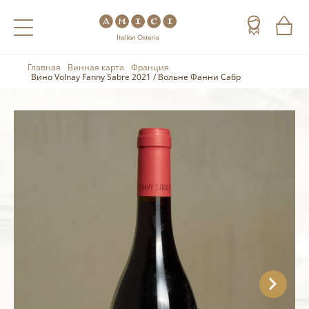
Главная
Винная карта
Франция
Назад
Назад
Назад
Вино Volnay Fanny Sabre 2021 / Вольне Фанни Сабр
Холодные напитки
Вино
Виски
Чай
Шампанское
Коньяк
Кофе
Игристое вино
Арманьяк
Портвейн
Текила
Херес
Мескаль
Красные вина
Кальвадос
Белые вина
Джин