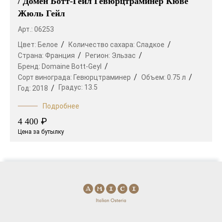
/ Домен Ботт-Гейл Гевюрцтраминер Кюве
Жюль Гейл
Арт.: 06253
Цвет:
Белое
Количество сахара:
Сладкое
Страна:
Франция
Регион:
Эльзас
Бренд:
Domaine Bott-Geyl
Сорт винограда:
Гевюрцтраминер
Объем:
0.75 л
Градус:
13.5
Год:
2018
Подробнее
₽
4 400
Цена за бутылку