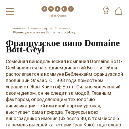
Главная
Винная карта
Франция
Назад
Назад
Назад
Французское вино Domaine Bott-Geyl
Французское вино Domaine
Холодные напитки
Вино
Виски
Bott-Geyl
Чай
Шампанское
Коньяк
Семейная винодельческая компания Domaine Bott-
Geyl является наследием династий Ботт и Гейл и
Кофе
Игристое вино
Арманьяк
располагается в коммуне Бебленхайм французской
провинции Эльзас. С 1993 года поместьем
Портвейн
Текила
управляет Жан-Кристоф Ботт. Сильно увлеченный
Херес
Мескаль
своим делом, он не следит за модой. Главным
фактором, определяющим технологию
Красные вина
Кальвадос
винификации той или иной партии урожая,
выступает сама природа. Терруары всех
Белые вина
Джин
виноградников имения (их всего 80, в том числе 6
га земель высшей категории Гран Крю) тщательно