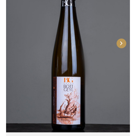
количествах. Изготовленное путем щадящей
винификации на диких дрожжах спиртное
обладает богатым вкусоароматом с
различными сочетаниями фруктовых, пряных и
цветочных нюансов. Это делает его отличным
компаньоном для блюд из птицы, салатов,
закусок и десертов.