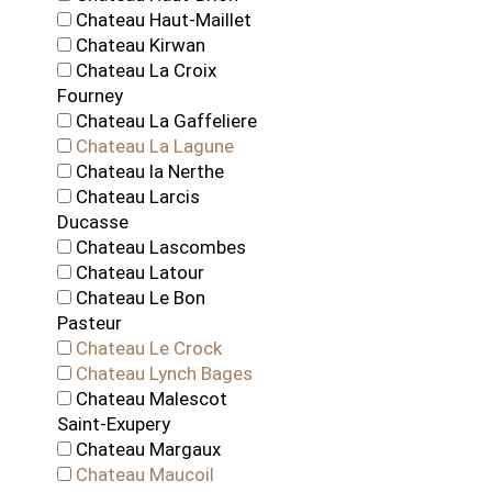
Chateau Haut-Maillet
Chateau Kirwan
Chateau La Croix
Fourney
Chateau La Gaffeliere
Chateau La Lagune
Chateau la Nerthe
Chateau Larcis
Ducasse
Chateau Lascombes
Chateau Latour
Chateau Le Bon
Pasteur
Chateau Le Crock
Chateau Lynch Bages
Chateau Malescot
Saint-Exupery
Chateau Margaux
Chateau Maucoil