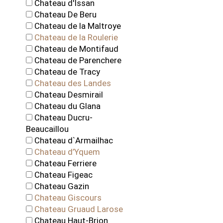
Chateau d'Issan
Chateau De Beru
Chateau de la Maltroye
Chateau de la Roulerie
Chateau de Montifaud
Chateau de Parenchere
Chateau de Tracy
Chateau des Landes
Chateau Desmirail
Chateau du Glana
Chateau Ducru-
Beaucaillou
Chateau d`Armailhac
Chateau d’Yquem
Chateau Ferriere
Chateau Figeac
Chateau Gazin
Chateau Giscours
Chateau Gruaud Larose
Chateau Haut-Brion