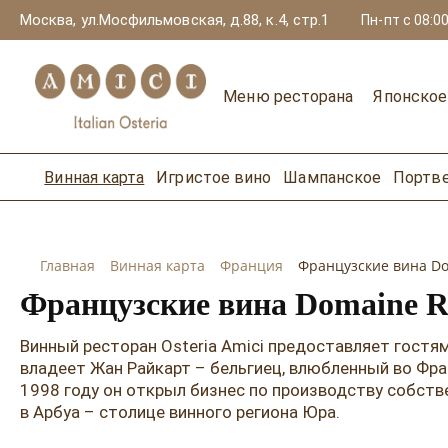
Москва, ул.Мосфильмовская, д.88, к.4, стр.1
Пн-пт с 08:00
Меню ресторана
Японско
Винная карта
Игристое вино
Шампанское
Портв
Главная
Винная карта
Франция
Французские вина Dom
Французские вина Domaine Ri
Винный ресторан Osteria Amici предоставляет гостя
владеет Жан Райкарт – бельгиец, влюбленный во Фра
1998 году он открыл бизнес по производству собств
в Арбуа – столице винного региона Юра.