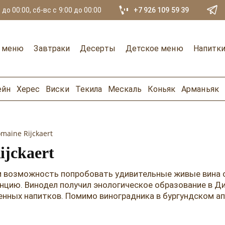
 до 00:00, сб-вс с 9:00 до 00:00
+7 926 109 59 39
е меню
Завтраки
Десерты
Детское меню
Напитк
ейн
Херес
Виски
Текила
Мескаль
Коньяк
Арманьяк
aine Rijckaert
jckaert
м возможность попробовать удивительные живые вина о
нцию. Винодел получил энологическое образование в Ди
енных напитков. Помимо виноградника в бургундском ап