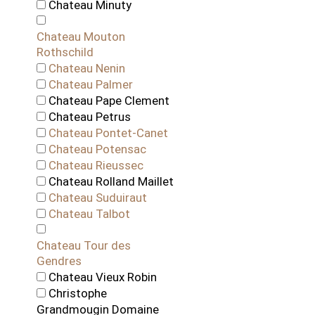
Chateau Minuty
Chateau Mouton
Rothschild
Chateau Nenin
Chateau Palmer
Chateau Pape Clement
Chateau Petrus
Chateau Pontet-Canet
Chateau Potensac
Chateau Rieussec
Chateau Rolland Maillet
Chateau Suduiraut
Chateau Talbot
Chateau Tour des
Gendres
Chateau Vieux Robin
Christophe
Grandmougin Domaine