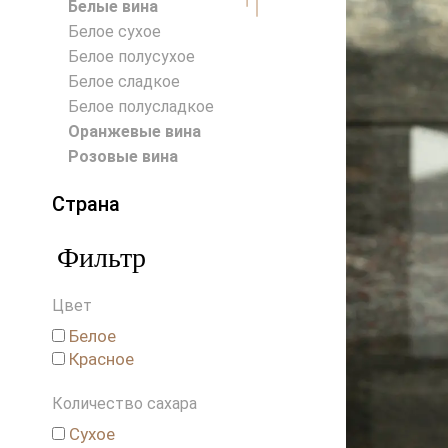
Белые вина
Белое сухое
Белое полусухое
Белое сладкое
Белое полусладкое
Оранжевые вина
Розовые вина
Страна
Австралия
Фильтр
Австрия
Аргентина
Цвет
Венгрия
Германия
Белое
Красное
Греция
Грузия
Количество сахара
Израиль
Сухое
Испания