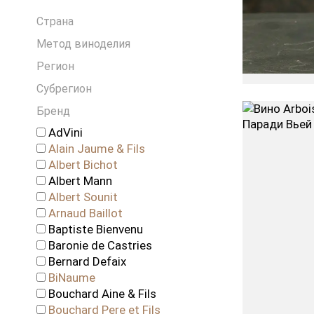
Италия
Страна
Ливан
Метод виноделия
Новая Зеландия
Португалия
Регион
Россия
Субрегион
Словения
Бренд
США
Франция
AdVini
Alain Jaume & Fils
Чехия
Albert Bichot
Чили
Albert Mann
ЮАР
Albert Sounit
Arnaud Baillot
Baptiste Bienvenu
Baronie de Castries
Bernard Defaix
BiNaume
Bouchard Aine & Fils
Bouchard Pere et Fils