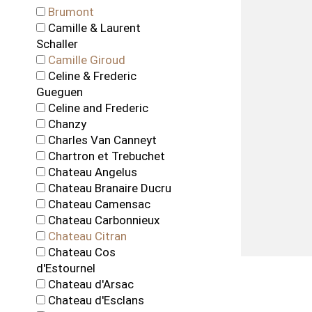
Brumont
Camille & Laurent
Schaller
Camille Giroud
Celine & Frederic
Gueguen
Celine and Frederic
Chanzy
Charles Van Canneyt
Chartron et Trebuchet
Chateau Angelus
Chateau Branaire Ducru
Chateau Camensac
Chateau Carbonnieux
Chateau Citran
Chateau Cos
d'Estournel
Chateau d'Arsac
Chateau d'Esclans