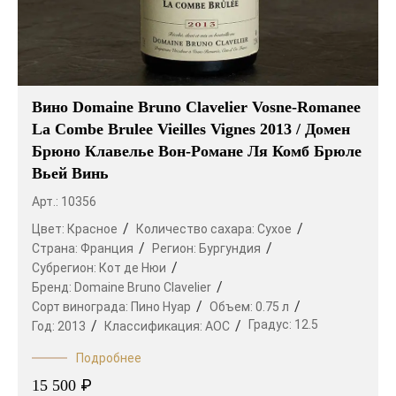
Вино Domaine Bruno Clavelier Vosne-Romanee
La Combe Brulee Vieilles Vignes 2013 / Домен
Брюно Клавелье Вон-Романе Ля Комб Брюле
Вьей Винь
Арт.: 10356
Цвет:
Красное
Количество сахара:
Сухое
Страна:
Франция
Регион:
Бургундия
Субрегион:
Кот де Нюи
Бренд:
Domaine Bruno Clavelier
Сорт винограда:
Пино Нуар
Объем:
0.75 л
Градус:
12.5
Год:
2013
Классификация:
AOC
Подробнее
₽
15 500