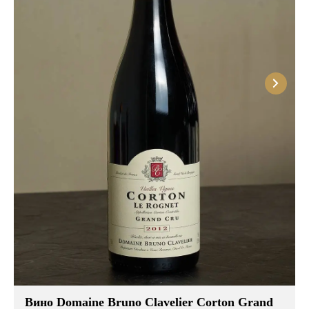
Розовые вина
Ром
Итальянские вина
Граппа
Французские вина
Водка
Испанские вина
Саке
Пиво
Вино Domaine Bruno Clavelier Corton Grand