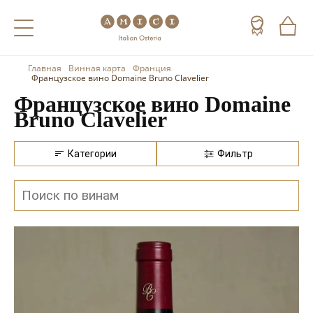
Главная
Винная карта
Франция
Назад
Назад
Назад
Французское вино Domaine Bruno Clavelier
Французское вино Domaine
Холодные напитки
Вино
Виски
Bruno Clavelier
Чай
Шампанское
Коньяк
Категории
Фильтр
Кофе
Игристое вино
Арманьяк
Портвейн
Текила
Херес
Мескаль
Красные вина
Кальвадос
Белые вина
Джин