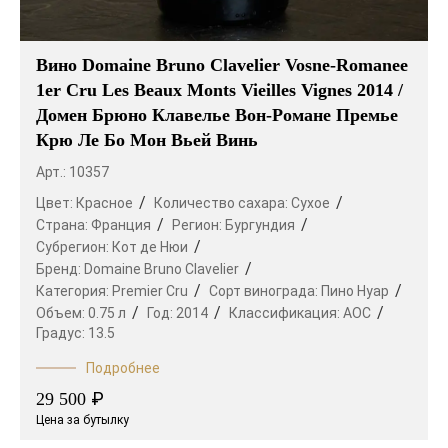
Вино Domaine Bruno Clavelier Vosne-Romanee
1er Cru Les Beaux Monts Vieilles Vignes 2014 /
Домен Брюно Клавелье Вон-Романе Премье
Крю Ле Бо Мон Вьей Винь
Арт.: 10357
Цвет:
Красное
Количество сахара:
Сухое
Страна:
Франция
Регион:
Бургундия
Субрегион:
Кот де Нюи
Бренд:
Domaine Bruno Clavelier
Категория:
Premier Cru
Сорт винограда:
Пино Нуар
Объем:
0.75 л
Год:
2014
Классификация:
AOC
Градус:
13.5
Подробнее
₽
29 500
Цена за бутылку