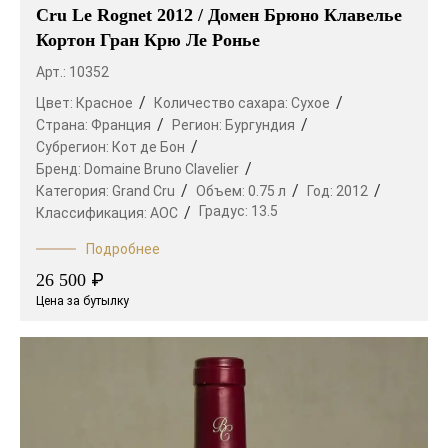
Cru Le Rognet 2012 / Домен Брюно Клавелье
Кортон Гран Крю Ле Ронье
Арт.: 10352
Цвет:
Красное
Количество сахара:
Сухое
Страна:
Франция
Регион:
Бургундия
Субрегион:
Кот де Бон
Бренд:
Domaine Bruno Clavelier
Категория:
Grand Cru
Объем:
0.75 л
Год:
2012
Градус:
13.5
Классификация:
AOC
Подробнее
₽
26 500
Цена за бутылку