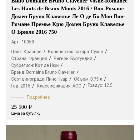
Вино Domaine Bruno Clavelier Vosne-Romanee
Les Hauts de Beaux Monts 2016 / Вон-Романе
Домен Бруно Клавелье Ле О де Бо Мон Вон-
Романе Премье Крю Домен Бруно Клавелье
О Брюле 2016 750
Арт.: 10358
Цвет:
Красное
Количество сахара:
Сухое
Страна:
Франция
Регион:
Бургундия
Субрегион:
Кот де Нюи
Бренд:
Domaine Bruno Clavelier
Сорт винограда:
Пино Нуар
Объем:
0.75 л
Градус:
12.5
Год:
2016
Классификация:
AOC
Подробнее
₽
25 500
Цена за бутылку