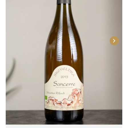
французов названия – жена Себастьяна,
родившаяся в Литве, предложила дать
вариациям имена на литовском.