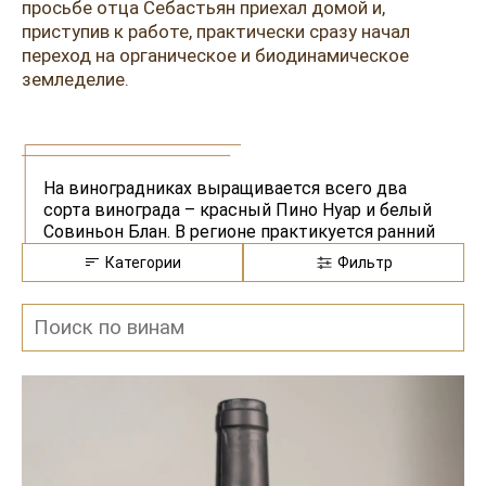
Розовые вина
Ром
просьбе отца Себастьян приехал домой и,
приступив к работе, практически сразу начал
Итальянские вина
Граппа
переход на органическое и биодинамическое
земледелие.
Французские вина
Водка
Испанские вина
Саке
Пиво
На виноградниках выращивается всего два
сорта винограда – красный Пино Нуар и белый
Совиньон Блан. В регионе практикуется ранний
сбор, но винодел предпочитает
Категории
Фильтр
винифицировать поздние урожаи, тронутые
благородной плесенью. Поэтому во всех винах
компании Домен Этьен и Себастьян Риффо
присутствуют ботритизированные ягоды (от
20% до 50%). Они придают напиткам красивый
золотистый цвет и сладкие медовые тона.
Выдержка проходит в основном в нейтральных
резервуарах, не оказывающих влияние на вкус
спиртного. В линейке бренда – 7 белых вин и
одно красное. Они имеют непривычные для