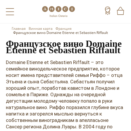
Главная
Винная карта
Франция
Назад
Назад
Назад
Французское вино Domaine Etienne et Sebastien Riffault
Французское вино Domaine
Холодные напитки
Вино
Виски
Etienne et Sebastien Riffault
Чай
Шампанское
Коньяк
Domaine Etienne et Sebastien Riffault – это
семейное винодельческое предприятие, которое
Кофе
Игристое вино
Арманьяк
носит имена представителей семьи Риффо – отца
Этьена и сына Себастьяна. Себастьян получил
Портвейн
Текила
хороший опыт, поработав кавистом в Лондоне и
Херес
Мескаль
сомелье в Париже. Однажды на очередной
дегустации молодому человеку попало в руки
Красные вина
Кальвадос
натуральное вино. Риффо поразился глубине вкуса
напитка и загорелся мыслью вернуться к
Белые вина
Джин
собственным виноградникам в апелласьоне
Сансер региона Долина Луары. В 2004 году по