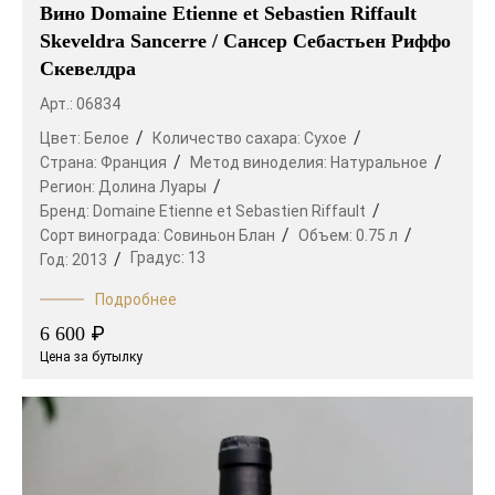
Вино Domaine Etienne et Sebastien Riffault
Skeveldra Sancerre / Сансер Себастьен Риффо
Скевелдра
Арт.: 06834
Цвет:
Белое
Количество сахара:
Сухое
Страна:
Франция
Метод виноделия:
Натуральное
Регион:
Долина Луары
Бренд:
Domaine Etienne et Sebastien Riffault
Сорт винограда:
Совиньон Блан
Объем:
0.75 л
Градус:
13
Год:
2013
Подробнее
₽
6 600
Цена за бутылку