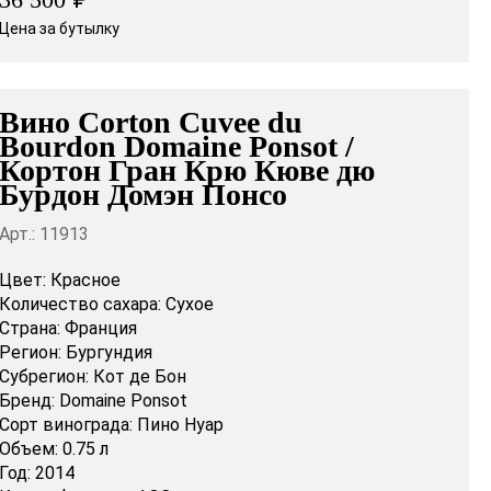
36 500
Цена за бутылку
Вино Corton Cuvee du
Bourdon Domaine Ponsot /
Кортон Гран Крю Кюве дю
Бурдон Домэн Понсо
Арт.: 11913
Цвет:
Красное
Количество сахара:
Сухое
Страна:
Франция
Регион:
Бургундия
Субрегион:
Кот де Бон
Бренд:
Domaine Ponsot
Сорт винограда:
Пино Нуар
Объем:
0.75 л
Год:
2014