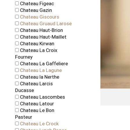
Chateau Figeac
Chateau Gazin
Chateau Giscours
Chateau Gruaud Larose
Chateau Haut-Brion
Chateau Haut-Maillet
Chateau Kirwan
Chateau La Croix
Fourney
Chateau La Gaffeliere
Chateau La Lagune
Chateau la Nerthe
Chateau Larcis
Ducasse
Chateau Lascombes
Chateau Latour
Chateau Le Bon
Pasteur
Chateau Le Crock