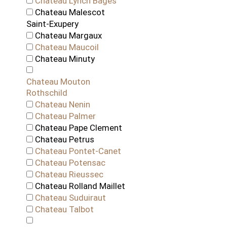
Chateau Lynch Bages
Chateau Malescot
Saint-Exupery
Chateau Margaux
Chateau Maucoil
Chateau Minuty
Chateau Mouton
Rothschild
Chateau Nenin
Chateau Palmer
Chateau Pape Clement
Chateau Petrus
Chateau Pontet-Canet
Chateau Potensac
Chateau Rieussec
Chateau Rolland Maillet
Chateau Suduiraut
Chateau Talbot