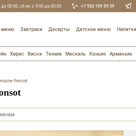
 до 00:00, сб-вс с 9:00 до 00:00
+7 926 109 59 39
е меню
Завтраки
Десерты
Детское меню
Напитк
ейн
Херес
Виски
Текила
Мескаль
Коньяк
Арманьяк
maine Ponsot
onsot