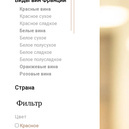
Виды вин Франции
Красные вина
Красное сухое
Красное сладкое
Белые вина
Белое сухое
Белое полусухое
Белое сладкое
Белое полусладкое
Оранжевые вина
Розовые вина
Страна
Австралия
Фильтр
Австрия
Аргентина
Цвет
Венгрия
Германия
Красное