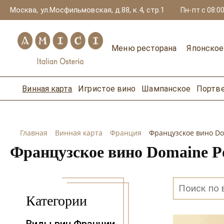
Москва, ул.Мосфильмовская, д.88, к.4, стр.1
Пн-пт с 08:00
Меню ресторана
Японско
Винная карта
Игристое вино
Шампанское
Портв
Главная
Винная карта
Франция
Французское вино Do
Французское вино Domaine P
Категории