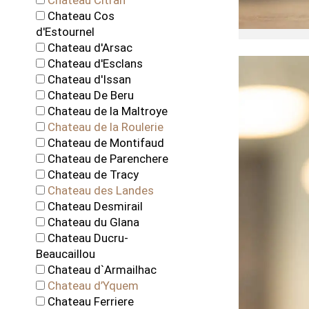
Chateau Citran
Chateau Cos
d'Estournel
Chateau d'Arsac
Chateau d'Esclans
Chateau d'Issan
Chateau De Beru
Chateau de la Maltroye
Chateau de la Roulerie
Chateau de Montifaud
Chateau de Parenchere
Chateau de Tracy
Chateau des Landes
Chateau Desmirail
Chateau du Glana
Chateau Ducru-
Beaucaillou
Chateau d`Armailhac
Chateau d’Yquem
Chateau Ferriere