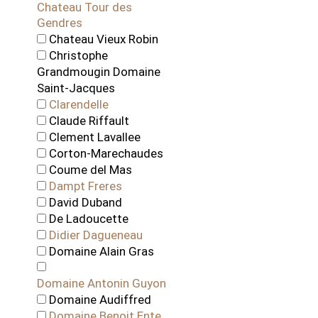
Chateau Tour des
Gendres
Chateau Vieux Robin
Christophe
Grandmougin Domaine
Saint-Jacques
Clarendelle
Claude Riffault
Clement Lavallee
Corton-Marechaudes
Coume del Mas
Dampt Freres
David Duband
De Ladoucette
Didier Dagueneau
Domaine Alain Gras
Domaine Antonin Guyon
Domaine Audiffred
Domaine Benoit Ente