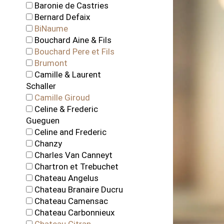
Baronie de Castries
Bernard Defaix
BiNaume
Bouchard Aine & Fils
Bouchard Pere et Fils
Brumont
Camille & Laurent
Schaller
Camille Giroud
Celine & Frederic
Gueguen
Celine and Frederic
Chanzy
Charles Van Canneyt
Chartron et Trebuchet
Chateau Angelus
Chateau Branaire Ducru
Chateau Camensac
Chateau Carbonnieux