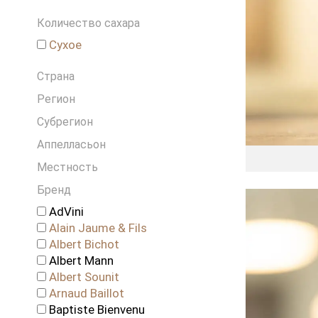
Греция
Количество сахара
Грузия
Израиль
Сухое
Испания
Страна
Италия
Ливан
Регион
Новая Зеландия
Субрегион
Португалия
Аппелласьон
Россия
Местность
Словения
США
Бренд
Франция
AdVini
Чехия
Alain Jaume & Fils
Чили
Albert Bichot
ЮАР
Albert Mann
Albert Sounit
Arnaud Baillot
Baptiste Bienvenu