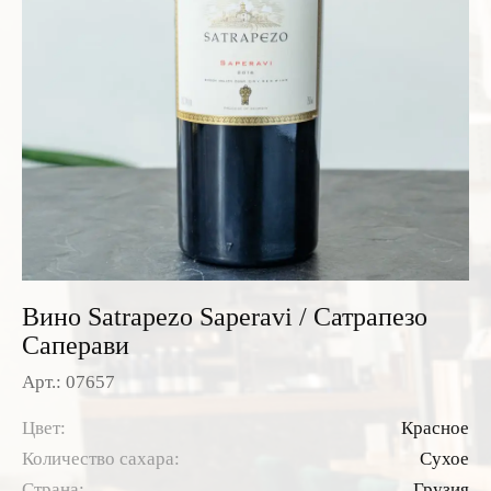
Розовые вина
Ром
Итальянские вина
Граппа
Французские вина
Водка
Испанские вина
Саке
Пиво
Вино Satrapezo Saperavi / Сатрапезо
Саперави
Арт.: 07657
Цвет:
Красное
Количество сахара:
Сухое
Страна:
Грузия