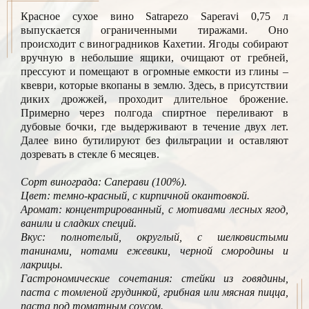
Красное сухое вино Satrapezo Saperavi 0,75 л
выпускается ограниченными тиражами. Оно
происходит с виноградников Кахетии. Ягоды собирают
вручную в небольшие ящики, очищают от гребней,
прессуют и помещают в огромные емкости из глины –
квеври, которые вкопаны в землю. Здесь, в присутствии
диких дрожжей, проходит длительное брожение.
Примерно через полгода спиртное переливают в
дубовые бочки, где выдерживают в течение двух лет.
Далее вино бутилируют без фильтрации и оставляют
дозревать в стекле 6 месяцев.
Сорт винограда: Саперави (100%).
Цвет: темно-красный, с кирпичной окантовкой.
Аромат: концентрированный, с мотивами лесных ягод,
ванили и сладких специй.
Вкус: полнотелый, округлый, с шелковистыми
танинами, нотами ежевики, черной смородины и
лакрицы.
Гастрономические сочетания: стейки из говядины,
паста с томленой грудинкой, грибная или мясная пицца,
паста под томатным соусом.