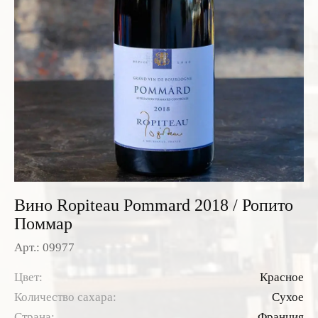
Розовые вина
Ром
Итальянские вина
Граппа
Французские вина
Водка
Испанские вина
Саке
Пиво
Вино Ropiteau Pommard 2018 / Ропито
Поммар
Арт.: 09977
Цвет:
Красное
Количество сахара:
Сухое
Страна:
Франция