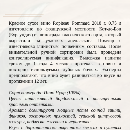
Красное сухое вино Ropiteau Pommard 2018 г. 0,75 л
изготовлено во французской местности Кот-де-Бон
(Бургундия) из винограда классического сорта, который
вырастили на участках апелласьона Поммар с
известняково-глинистым почвенным составом. После
внимательной ручной сортировки была проведена
контролируемая винификация. Выдержка напитка
сроком до 1 года 4 месяцев протекала в новых и
повторно используемых дубовых бочках. Эксперты
предполагают, что вино будет развиваться во вкусе на
протяжении 12 лет.
Сорт винограда: Пино Нуар (100%).
Цвет: интенсивный бордово-алый с насыщенными
красными оттенками.
Аромат: доминируют мощные ноты сочной вишни,
фиников, восточных пряностей, сушеной цитрусовой
кожуры, подлеска, ежевики и чернослива.
Вкус: с бархатистыми акцентами свежих и сушеных