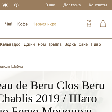
О нас
Доставка
Контакты
и
Чай
Кофе
Чёрная икра
Кальвадос
Джин
Ром
Граппа
Водка
Саке
Пиво
онополь Шабли
au de Beru Clos Beru
hablis 2019 / Шато
ло Берю Монополь