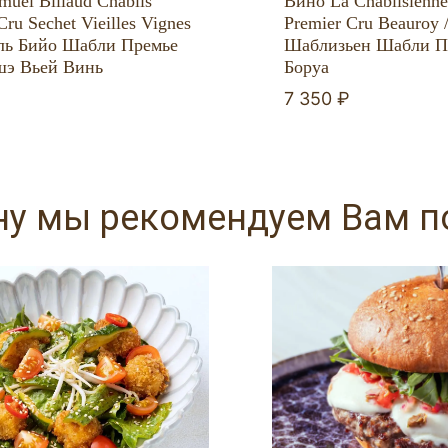
uel Billaud Chablis
Вино La Chablisienne
Cru Sechet Vieilles Vignes
Premier Cru Beauroy 
ль Бийо Шабли Премье
Шаблизьен Шабли П
э Вьей Винь
Боруа
₽
7 350 ₽
ну мы рекомендуем Вам 