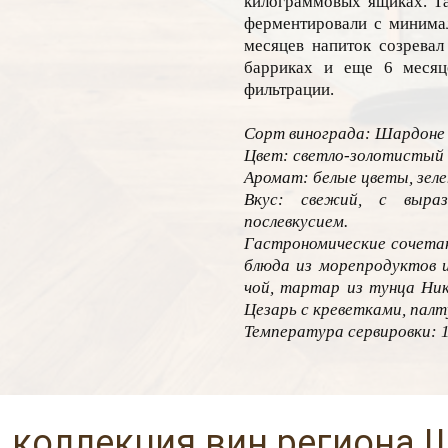
килограммовых ящиках. Та
ферментировали с минима
месяцев напиток созревал
барриках и еще 6 месяц
фильтрации.
Сорт винограда: Шардоне
Цвет: светло-золотистый
Аромат: белые цветы, зел
Вкус: свежий, с выраз
послевкусием.
Гастрономические сочетан
блюда из морепродуктов и
чой, тартар из тунца Ник
Цезарь с креветками, пал
Температура сервировки: 
 коллекция вин региона 