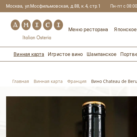
Москва, ул.Мосфильмовская, д.88, к.4, стр.1
Пн-пт с 08:00
Меню ресторана
Японско
Винная карта
Игристое вино
Шампанское
Портв
Главная
Винная карта
Франция
Вино Chateau de Ber