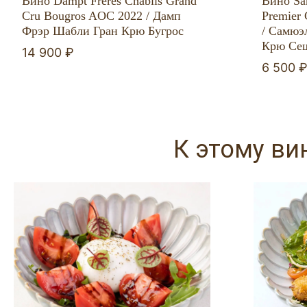
Вино Dampt Freres Chablis Grand
Вино Sam
Cru Bougros AOC 2022 / Дамп
Premier 
Фрэр Шабли Гран Крю Бугрос
/ Самюэ
Крю Сеш
14 900 ₽
6 500 
К этому ви