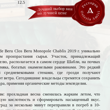
12.5
de Beru Clos Beru Monopole Chablis 2019 г. уникально
м произрастания сырья. Участок, принадлежащий
елю, располагается в самом сердце Шабли, на почвах
няка, богатых окаменелыми раковинами. Это редкий
й средневековыми стенами, где грозди получают
т ветра. Сегодняшние владельцы стремятся сохранить
ра, применяя органические методы земледелия.
ым: прохладная весна сменилась жарким летом, что
жую кислотность и сформировать насыщенный вкус.
ад за несколько минут переправили в погреб в 10-