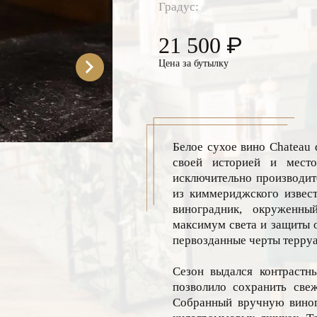
Градус:
₽
21 500
Цена за бутылку
Белое сухое вино Chateau 
своей историей и место
исключительно производит
из киммериджского извест
виноградник, окруженны
максимум света и защиты о
первозданные черты терруа
Сезон выдался контрастн
позволило сохранить све
Собранный вручную виногр