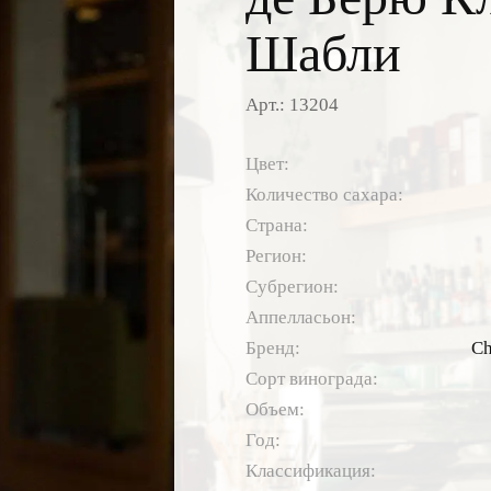
Шабли
Арт.: 13204
Цвет:
Количество сахара:
Страна:
Регион:
Субрегион:
Аппелласьон:
Бренд:
Ch
Сорт винограда:
Объем:
Год:
Классификация: