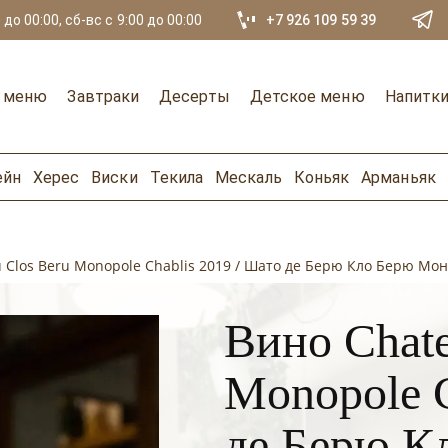
 до 00:00, сб-вс с 9:00 до 00:00
+7 926 109 59 39
е меню
Завтраки
Десерты
Детское меню
Напитк
ейн
Херес
Виски
Текила
Мескаль
Коньяк
Арманьяк
u Clos Beru Monopole Chablis 2019 / Шато де Берю Кло Берю М
Вино Chate
Monopole C
де Берю К