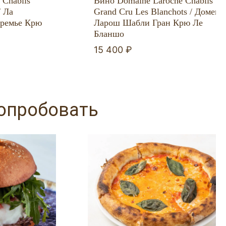
 Chablis
Вино Domaine Laroche Chablis
/ Ла
Grand Cru Les Blanchots / Домен
ремье Крю
Ларош Шабли Гран Крю Ле
Бланшо
15 400 ₽
попробовать