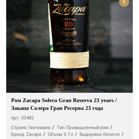
Ром Zacapa Solera Gran Reserva 23 years /
Закапа Солера Гран Ресерва 23 года
Арт.: 03485
Страна:
Гватемала
Тип:
Промышленный ром
Бренд:
Zacapa
Объем:
0.7 л
Выдержка:
Reserve