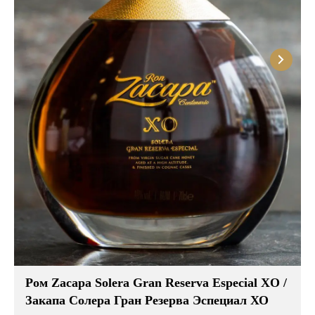
Розовые вина
Ром
Итальянские вина
Граппа
Французские вина
Водка
Испанские вина
Саке
Пиво
Ром Zacapa Solera Gran Reserva Especial XO /
Закапа Солера Гран Резерва Эспециал ХО