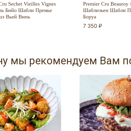
Cru Sechet Vieilles Vignes
Premier Cru Beauroy 
ль Бийо Шабли Премье
Шаблизьен Шабли П
э Вьей Винь
Боруа
₽
7 350 ₽
ну мы рекомендуем Вам 