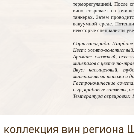
терморегуляцией. После с
вино созревает на очищ
танкерах. Затем проводитс
вакуумной среде. Потенци
некоторые специалисты уве
Сорт винограда: Шардоне
Цвет: желто-золотистый
Аромат: сложный, освежа
минералов с цветочно-тра
Вкус: насыщенный, глуб
минеральными тонами и до
Гастрономические сочетан
сыр, крабовые котлеты, о
Температура сервировки: 1
 коллекция вин региона 