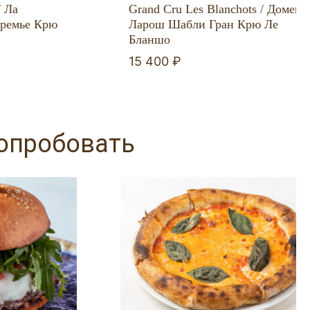
/ Ла
Grand Cru Les Blanchots / Домен
ремье Крю
Ларош Шабли Гран Крю Ле
Бланшо
15 400 ₽
попробовать