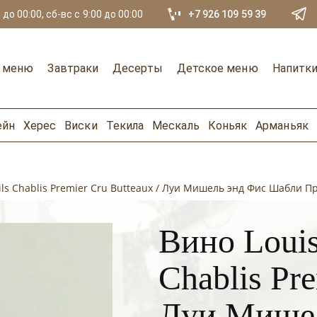
 до 00:00, сб-вс с 9:00 до 00:00
+7 926 109 59 39
е меню
Завтраки
Десерты
Детское меню
Напитк
ейн
Херес
Виски
Текила
Мескаль
Коньяк
Арманьяк
Fils Chablis Premier Cru Butteaux / Луи Мишель энд Фис Шабли 
Вино Louis
Chablis Pre
Луи Мише