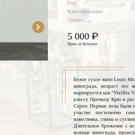
Год:
Классификация:
Градус:
₽
5 000
Цена за бутылку
Белое сухое вино Louis Mic
винограда, возраст лоз к
маркируется как "Vieilles 
классу Премьер Крю и рас
Серен. Первые лозы были п
участке постепенно сн
известняка, глины и сугли
Длительное брожение с ис
кожице винограда, происх