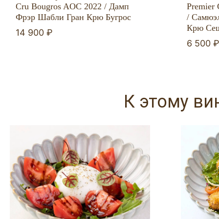
Cru Bougros AOC 2022 / Дамп
Premier 
Фрэр Шабли Гран Крю Бугрос
/ Самюэ
Крю Сеш
14 900 ₽
6 500 
К этому ви