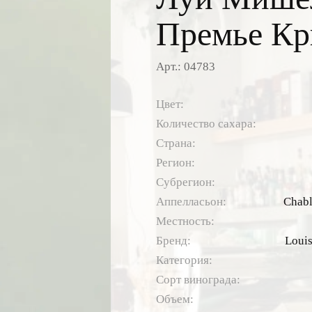
Премье Кр
Арт.: 04783
Цвет:
Количество сахара:
Страна:
Регион:
Субрегион:
Аппелласьон:
Chabl
Местность:
Бренд:
Louis
Категория:
Сорт винограда:
Объем: