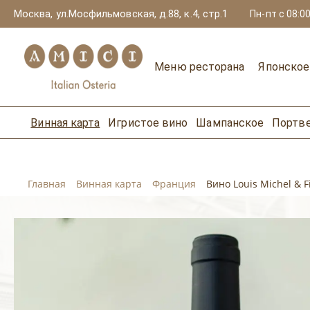
Москва, ул.Мосфильмовская, д.88, к.4, стр.1
Пн-пт с 08:00
Меню ресторана
Японско
Винная карта
Игристое вино
Шампанское
Портв
Главная
Винная карта
Франция
Вино Louis Michel & 