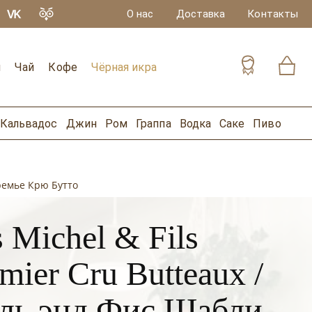
О нас
Доставка
Контакты
и
Чай
Кофе
Чёрная икра
Кальвадос
Джин
Ром
Граппа
Водка
Саке
Пиво
Премье Крю Бутто
 Michel & Fils
mier Cru Butteaux /
ль энд Фис Шабли