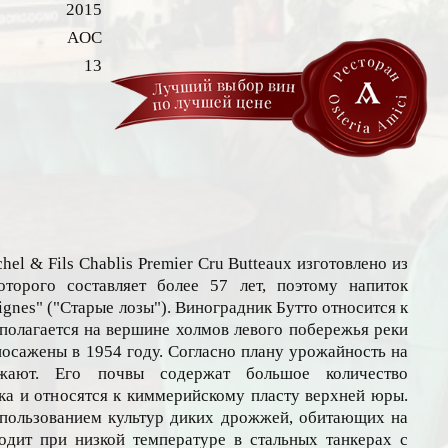
2015
AOC
13
hel & Fils Chablis Premier Cru Butteaux изготовлено из
оторого составляет более 57 лет, поэтому напиток
Vignes" ("Старые лозы"). Виноградник Бутто относится к
полагается на вершине холмов левого побережья реки
осажены в 1954 году. Согласно плану урожайность на
ижают. Его почвы содержат большое количество
нка и относятся к киммерийскому пласту верхней юры.
пользованием культур диких дрожжей, обитающих на
одит при низкой температуре в стальных танкерах с