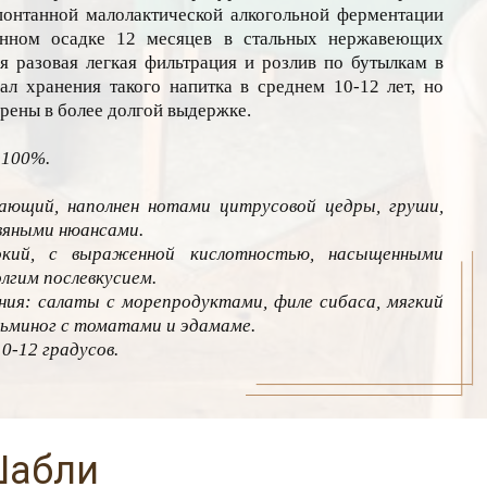
понтанной малолактической алкогольной ферментации
енном осадке 12 месяцев в стальных нержавеющих
я разовая легкая фильтрация и розлив по бутылкам в
ал хранения такого напитка в среднем 10-12 лет, но
рены в более долгой выдержке.
 100%.
.
ющий, наполнен нотами цитрусовой цедры, груши,
вяными нюансами.
окий, с выраженной кислотностью, насыщенными
лгим послевкусием.
ия: салаты с морепродуктами, филе сибаса, мягкий
сьминог с томатами и эдамаме.
0-12 градусов.
Шабли