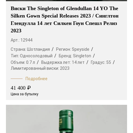
Виски The Singleton of Glendullan 14 YO The
Silken Gown Special Releases 2023 / Синглтон
Глендулла 14 лет Силкен Гоун Спешл Релиз
2023
Арт.: 12944
Страна:
Шотландия
Регион:
Speyside
Тип:
Односолодовый
Бренд:
Singleton
Объем:
0.7 л
Выдержка лет:
14 лет
Градус:
55
Лимитированный виски:
2023
Подробнее
₽
41 400
Цена за бутылку