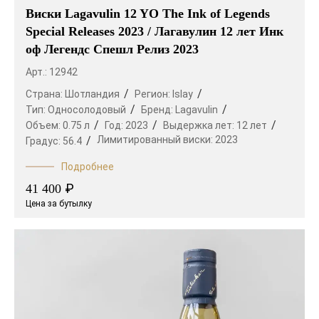
Виски Lagavulin 12 YO The Ink of Legends
Special Releases 2023 / Лагавулин 12 лет Инк
оф Легендс Спешл Релиз 2023
Арт.: 12942
Страна:
Шотландия
Регион:
Islay
Тип:
Односолодовый
Бренд:
Lagavulin
Объем:
0.75 л
Год:
2023
Выдержка лет:
12 лет
Лимитированный виски:
2023
Градус:
56.4
Подробнее
₽
41 400
Цена за бутылку