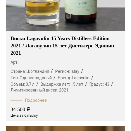
Виски Lagavulin 15 Years Distillers Edition
2021 / Лагавулин 15 лет Дистилерс Эдишин
2021
Арт.:
Страна:
Шотландия
Регион:
Islay
Тип:
Односолодовый
Бренд:
Lagavulin
Объем:
0.7 л
Выдержка лет:
15 лет
Градус:
43
Лимитированный виски:
2021
Подробнее
₽
34 500
Цена за бутылку