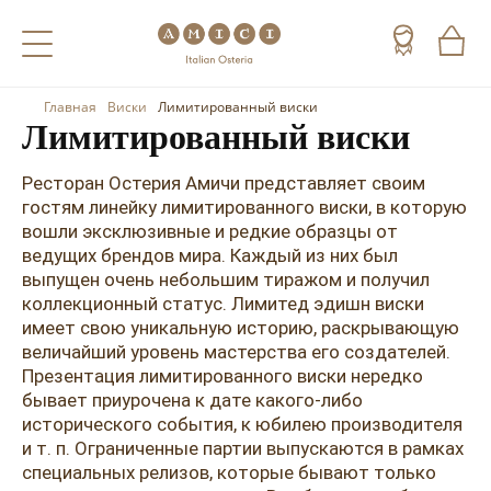
Главная
Виски
Лимитированный виски
Назад
Назад
Назад
Лимитированный виски
Холодные напитки
Вино
Виски
Ресторан Остерия Амичи представляет своим
гостям линейку лимитированного виски, в которую
Чай
Шампанское
Коньяк
вошли эксклюзивные и редкие образцы от
ведущих брендов мира. Каждый из них был
Кофе
Игристое вино
Арманьяк
выпущен очень небольшим тиражом и получил
коллекционный статус. Лимитед эдишн виски
Портвейн
Текила
имеет свою уникальную историю, раскрывающую
величайший уровень мастерства его создателей.
Херес
Мескаль
Презентация лимитированного виски нередко
Красные вина
Кальвадос
бывает приурочена к дате какого-либо
исторического события, к юбилею производителя
Белые вина
Джин
и т. п. Ограниченные партии выпускаются в рамках
специальных релизов, которые бывают только