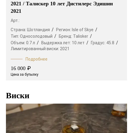
2021 / Талискер 10 лет Дистилерс Эдишин
2021
Арт.:
Страна:
Шотландия
Регион:
Isle of Skye
Тип:
Односолодовый
Бренд:
Talisker
Объем:
0.7 л
Выдержка лет:
10 лет
Градус:
45.8
Лимитированный виски:
2021
Подробнее
₽
16 000
Цена за бутылку
Виски