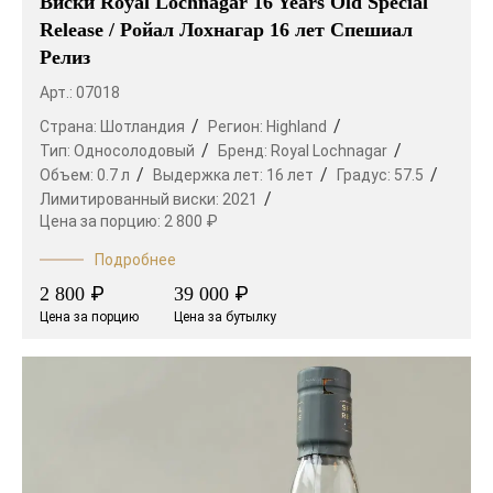
Виски Royal Lochnagar 16 Years Old Special
Release / Ройал Лохнагар 16 лет Спешиал
Релиз
Арт.: 07018
Страна:
Шотландия
Регион:
Highland
Тип:
Односолодовый
Бренд:
Royal Lochnagar
Объем:
0.7 л
Выдержка лет:
16 лет
Градус:
57.5
Лимитированный виски:
2021
Цена за порцию:
2 800 ₽
Подробнее
₽
₽
2 800
39 000
Цена за порцию
Цена за бутылку