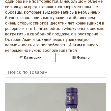
Розовые вина
Ром
один раз и не повторяются. В небольшом объеме
вискикурни представляют экспериментальные
Итальянские вина
Граппа
образцы, которые выдерживались в необычных
бочках, эксклюзивные купажи с добавлением
Французские вина
Водка
очень старых спиртов, десятки лет хранившихся в
резерве, и т. п. Limited edition whisky очень сложно
Испанские вина
Саке
встретить в свободной продаже, а в ресторане
Остерия Амичи каждый имеет уникальную
Пиво
возможность его попробовать. И этим шансом
непременно нужно воспользоваться.
Категории
Фильтр