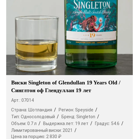
Виски Singleton of Glendullan 19 Years Old /
Синглтон оф Глендуллан 19 лет
Арт.: 07014
Страна:
Шотландия
Регион:
Speyside
Тип:
Односолодовый
Бренд:
Singleton
Объем:
0.7 л
Выдержка лет:
19 лет
Градус:
54.6
Лимитированный виски:
2021
Цена за порцию:
2 830 ₽