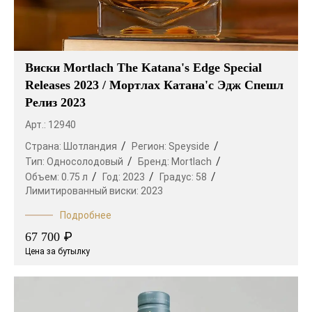
Виски Mortlach The Katana's Edge Special
Releases 2023 / Мортлах Катана'с Эдж Спешл
Релиз 2023
Арт.: 12940
Страна:
Шотландия
Регион:
Speyside
Тип:
Односолодовый
Бренд:
Mortlach
Объем:
0.75 л
Год:
2023
Градус:
58
Лимитированный виски:
2023
Подробнее
₽
67 700
Цена за бутылку