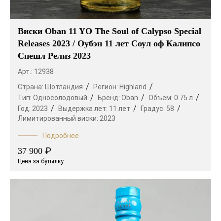
Виски Oban 11 YO The Soul of Calypso Special
Releases 2023 / Оубэн 11 лет Соул оф Калипсо
Спешл Релиз 2023
Арт.: 12938
Страна:
Шотландия
Регион:
Highland
Тип:
Односолодовый
Бренд:
Oban
Объем:
0.75 л
Год:
2023
Выдержка лет:
11 лет
Градус:
58
Лимитированный виски:
2023
Подробнее
₽
37 900
Цена за бутылку