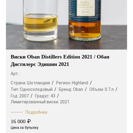
Виски Oban Distillers Edition 2021 / Обан
Дистилерс Эдишин 2021
Арт.:
Страна:
Шотландия
Регион:
Highland
Тип:
Односолодовый
Бренд:
Oban
Объем:
0.7 л
Год:
2007
Градус:
43
Лимитированный виски:
2021
Подробнее
₽
16 000
Цена за бутылку