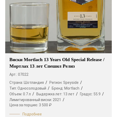
Виски Mortlach 13 Years Old Special Release /
Мортлах 13 лет Спешил Релиз
Арт.: 07022
Страна:
Шотландия
Регион:
Speyside
Тип:
Односолодовый
Бренд:
Mortlach
Объем:
0.7 л
Выдержка лет:
13 лет
Градус:
55.9
Лимитированный виски:
2021
Цена за порцию:
3 500 ₽
Подробнее