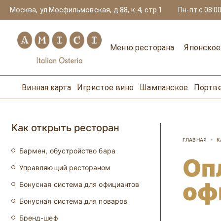
Москва, ул.Мосфильмовская, д.88, к.4, стр.1
Пн-пт с 08:00
Меню ресторана
Японско
Винная карта
Игристое вино
Шампанское
Портв
Как открыть ресторан
ГЛАВНАЯ
К
Бармен, обустройство бара
Оп
Управляющий рестораном
оф
Бонусная система для официантов
Бонусная система для поваров
Бренд-шеф