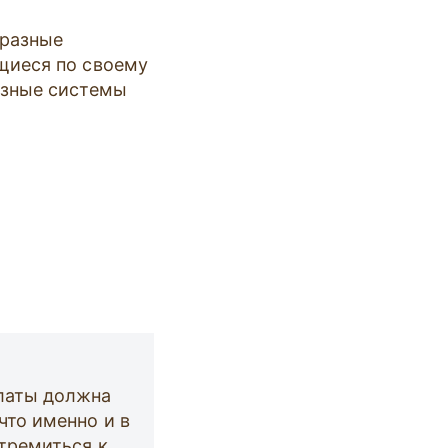
 разные
щиеся по своему
азные системы
платы должна
что именно и в
стремиться к