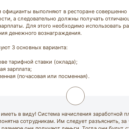
и официанты выполняют в ресторане совершенно
ости, а следовательно должны получать отличаю
зарплаты. Для этого необходимо использовать р
ния денежного вознаграждения.
уют 3 основных варианта:
ове тарифной ставки (оклада);
ая зарплата;
енная (почасовая или посменная).
 иметь в виду! Система начисления заработной 
понятна сотрудникам. Им следует разъяснить, за 
 размере они получают деньги. Тогда они будут 