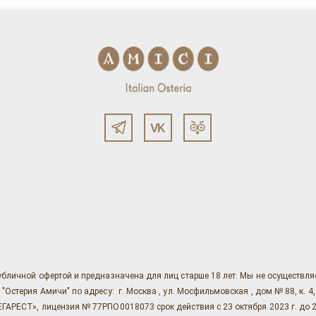
убличной офертой и предназначена для лиц старше 18 лет. Мы не осуществл
ерия Амичи" по адресу: г. Москва , ул. Мосфильмовская , дом № 88, к. 4, ст. 1
АРЕСТ», лицензия № 77РПО0018073 срок действия с 23 октября 2023 г. до 2