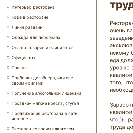
тру
Интерьер ресторана
Кофе в ресторане
Рестора
Линия раздачи
очень в
Одежда для персонала
заведен
эксклюз
Оплата поваров и официантов
некому б
Официанты
еда дол
уровню з
Повара
квалифи
Подборка дизайнера, или все
того, чт
своими силами
необход
Получение алкогольной лицензии
Посадка- мягкие кресла, стулья
Заработ
квалифи
Продвижение ресторана в сети
интернета
чтобы р
труда д
Ресторан со своим алкоголем