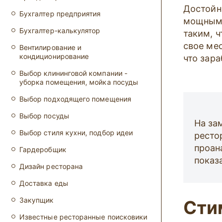
Достойн
Бухгалтер предприятия
мощным 
Бухгалтер-калькулятор
таким, 
свое ме
Вентилирование и
кондиционирование
что зар
Выбор клининговой компании -
уборка помещения, мойка посуды
Выбор подходящего помещения
Выбор посуды
На за
Выбор стиля кухни, подбор идеи
ресто
проан
Гардеробщик
показ
Дизайн ресторана
Доставка еды
Закупщик
Сти
Известные ресторанные поисковики