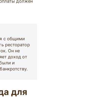
арплаты должен
ся с общими
ть ресторатор
ок. Он не
яет доход от
ибыли и
банкротству.
да для