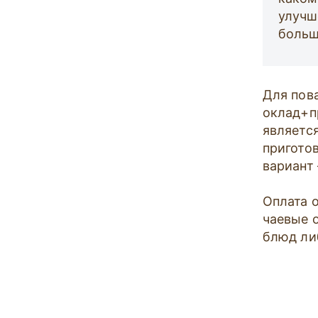
улучш
больш
Для пов
оклад+п
являетс
пригото
вариант
Оплата 
чаевые 
блюд ли