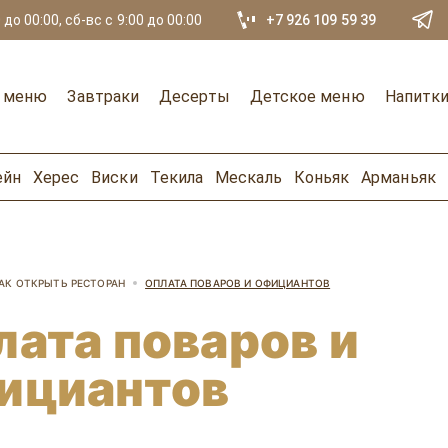
 до 00:00, сб-вс с 9:00 до 00:00
+7 926 109 59 39
е меню
Завтраки
Десерты
Детское меню
Напитк
ейн
Херес
Виски
Текила
Мескаль
Коньяк
Арманьяк
АК ОТКРЫТЬ РЕСТОРАН
ОПЛАТА ПОВАРОВ И ОФИЦИАНТОВ
лата поваров и
ициантов