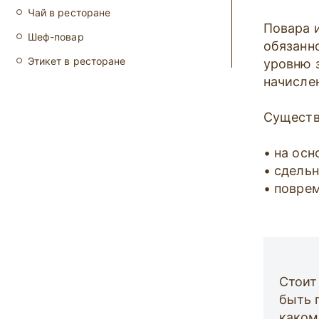
Чай в ресторане
Повара 
Шеф-повар
обязанн
Этикет в ресторане
уровню 
начисле
Существ
• на осн
• сдельн
• поврем
Стоит
быть 
каком