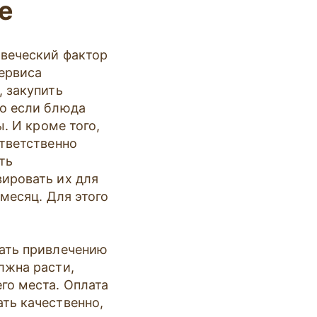
е
овеческий фактор
сервиса
, закупить
но если блюда
ы. И кроме того,
ответственно
ть
вировать их для
 месяц. Для этого
вать привлечению
лжна расти,
го места. Оплата
ть качественно,