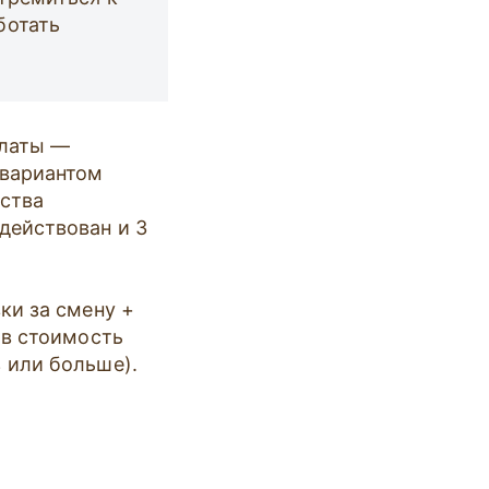
ботать
платы —
 вариантом
ества
действован и 3
ки за смену +
 в стоимость
 или больше).