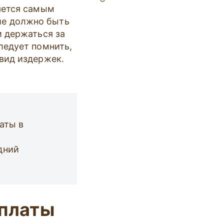
яется самым
ие должно быть
и держаться за
ледует помнить,
вид издержек.
аты в
дний
платы