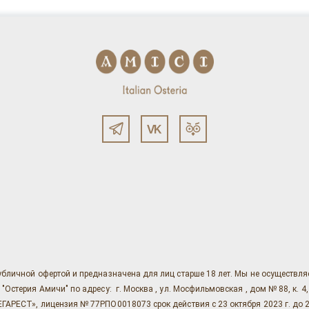
убличной офертой и предназначена для лиц старше 18 лет. Мы не осуществл
ерия Амичи" по адресу: г. Москва , ул. Мосфильмовская , дом № 88, к. 4, ст. 1
АРЕСТ», лицензия № 77РПО0018073 срок действия с 23 октября 2023 г. до 2