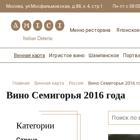
Москва, ул.Мосфильмовская, д.88, к.4, стр.1
Пн-пт с 08:00
Меню ресторана
Японско
Винная карта
Игристое вино
Шампанское
Портв
Главная
Винная карта
Россия
Вино Семигорья 2016 г
Вино Семигорья 2016 года
Категории