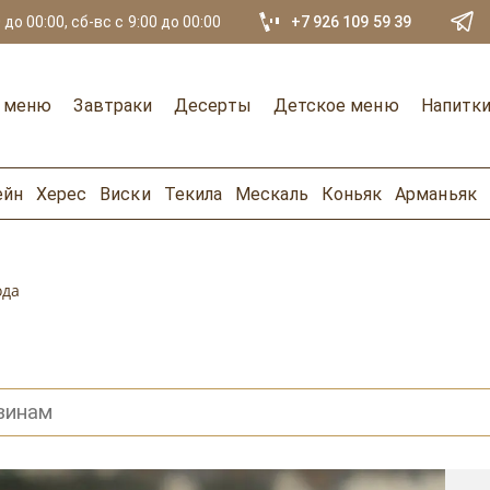
 до 00:00, сб-вс с 9:00 до 00:00
+7 926 109 59 39
е меню
Завтраки
Десерты
Детское меню
Напитк
ейн
Херес
Виски
Текила
Мескаль
Коньяк
Арманьяк
ода