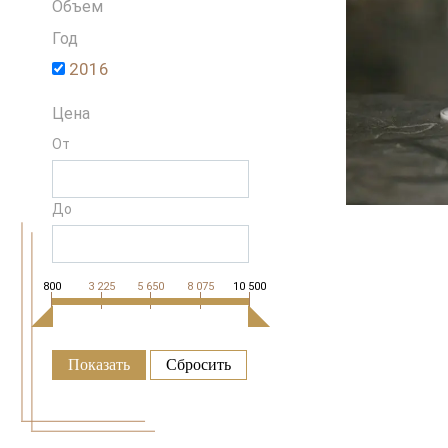
Объем
Чехия
Чили
Год
ЮАР
2016
Цена
От
До
800
3 225
5 650
8 075
10 500