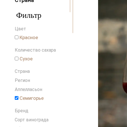
Страна
Австралия
Фильтр
Австрия
Аргентина
Цвет
Венгрия
Германия
Красное
Греция
Количество сахара
Грузия
Израиль
Сухое
Испания
Страна
Италия
Ливан
Регион
Новая Зеландия
Аппелласьон
Португалия
Семигорье
Россия
Словения
Бренд
США
Сорт винограда
Франция