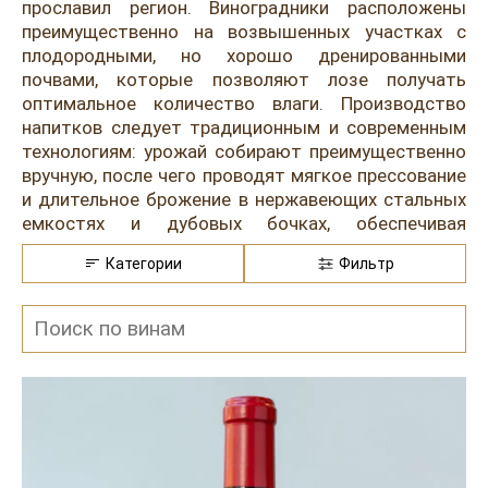
Розовые вина
Ром
прославил регион. Виноградники расположены
преимущественно на возвышенных участках с
Итальянские вина
Граппа
плодородными, но хорошо дренированными
почвами, которые позволяют лозе получать
Французские вина
Водка
оптимальное количество влаги. Производство
напитков следует традиционным и современным
Испанские вина
Саке
технологиям: урожай собирают преимущественно
вручную, после чего проводят мягкое прессование
Пиво
и длительное брожение в нержавеющих стальных
емкостях и дубовых бочках, обеспечивая
насыщенность и гармонию вкуса.
Категории
Фильтр
Вина долины Качапоаль отличаются глубоким,
сложным вкусом и ярким ароматом. Красные
характеризуются богатой палитрой оттенков от
темно-рубиново-красного до пурпурного цвета, с
нотами черных ягод, сливы, специй, шоколада и
дымка дуба. Их букет гармонично сбалансирован,
с округлыми танинами, плотной текстурой и
длительным послевкусием. Белые вина региона
обладают утонченной свежестью,