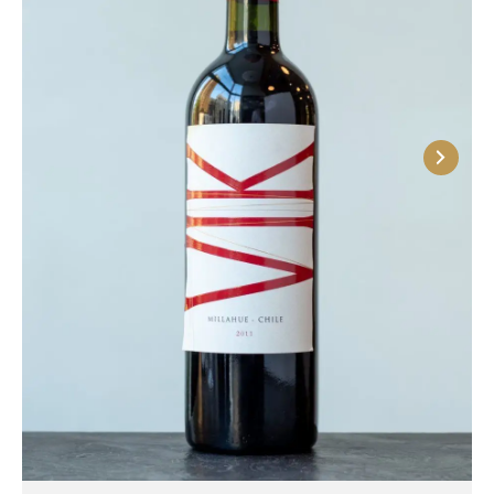
минеральностью и выраженной фруктовой
палитрой с оттенками цитрусовых, зеленых яблок,
абрикоса и легкими цветочными нотами. Общим
признаком вин Качапоаль является их
элегантность и выразительность, которые
делают их прекрасным дополнением к
традиционным блюдам чилийской и
международной кухни. Лучше всего заказать к ним
такие блюда из нашего меню, как салат с уткой
кацу, Цезарь с цыпленком и грибами, спагетти
Болоньезе.