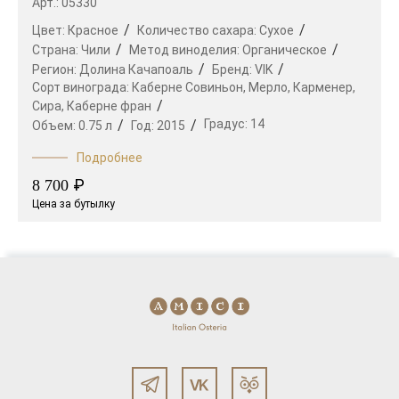
Арт.: 05330
Цвет:
Красное
Количество сахара:
Сухое
Страна:
Чили
Метод виноделия:
Органическое
Регион:
Долина Качапоаль
Бренд:
VIK
Сорт винограда:
Каберне Совиньон,
Мерло,
Карменер,
Сира,
Каберне фран
Градус:
14
Объем:
0.75 л
Год:
2015
Подробнее
₽
8 700
Цена за бутылку