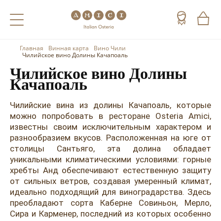
Главная
Винная карта
Вино Чили
Назад
Назад
Назад
Чилийское вино Долины Качапоаль
Чилийское вино Долины
Холодные напитки
Вино
Виски
Качапоаль
Чай
Шампанское
Коньяк
Чилийские вина из долины Качапоаль, которые
можно попробовать в ресторане Osteria Amici,
Кофе
Игристое вино
Арманьяк
известны своим исключительным характером и
разнообразием вкусов. Расположенная на юге от
Портвейн
Текила
столицы Сантьяго, эта долина обладает
Херес
Мескаль
уникальными климатическими условиями: горные
хребты Анд обеспечивают естественную защиту
Красные вина
Кальвадос
от сильных ветров, создавая умеренный климат,
идеально подходящий для виноградарства. Здесь
Белые вина
Джин
преобладают сорта Каберне Совиньон, Мерло,
Сира и Карменер, последний из которых особенно