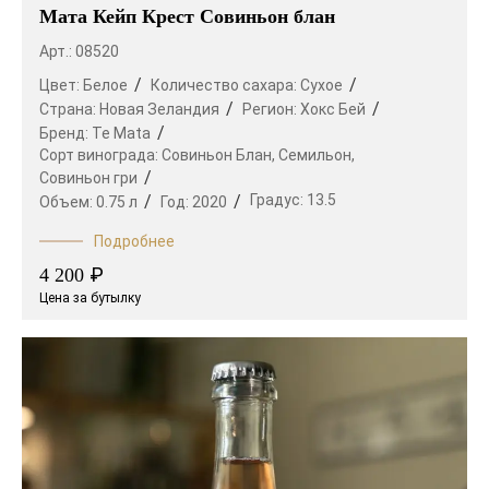
Мата Кейп Крест Совиньон блан
Арт.: 08520
Цвет:
Белое
Количество сахара:
Сухое
Страна:
Новая Зеландия
Регион:
Хокс Бей
Бренд:
Te Mata
Сорт винограда:
Совиньон Блан,
Семильон,
Совиньон гри
Градус:
13.5
Объем:
0.75 л
Год:
2020
Подробнее
₽
4 200
Цена за бутылку