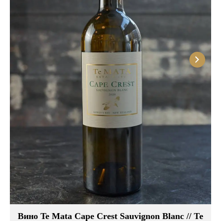
Розовые вина
Ром
Итальянские вина
Граппа
Французские вина
Водка
Испанские вина
Саке
Пиво
Вино Te Mata Cape Crest Sauvignon Blanc // Те